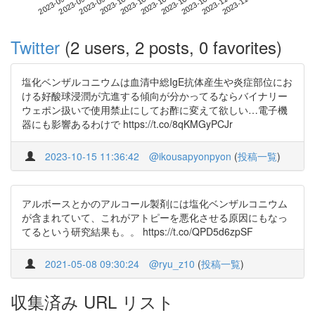
2023-11-04
2023-09-17
2023-10-05
2023-10-23
2023-11-10
2023-09-23
2023-10-11
2023-10-29
2023-09-29
2023-10-17
Twitter
(2 users, 2 posts, 0 favorites)
塩化ベンザルコニウムは血清中総IgE抗体産生や炎症部位にお
ける好酸球浸潤が亢進する傾向が分かってるならバイナリー
ウェポン扱いで使用禁止にしてお酢に変えて欲しい…電子機
器にも影響あるわけで https://t.co/8qKMGyPCJr
2023-10-15 11:36:42
@ikousapyonpyon
(
投稿一覧
)
アルボースとかのアルコール製剤には塩化ベンザルコニウム
が含まれていて、これがアトピーを悪化させる原因にもなっ
てるという研究結果も。。 https://t.co/QPD5d6zpSF
2021-05-08 09:30:24
@ryu_z10
(
投稿一覧
)
収集済み URL リスト