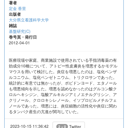
著者
定金 香里
出版者
大分県立看護科学大学
雑誌
基盤研究(C)
巻号頁・発行日
2012-04-01
医療現場や家庭、商業施設で使用されている手指消毒薬の有
効成分10種について、アトピー性皮膚炎を増悪するかモデル
マウスを用いて検討した。炎症を増悪したのは、塩化ベンザ
ルコニウム、塩化ベンゼトニウム、トリクロサンであった。
統計的に有意では無かったが、ポビドンヨード、エタノール
も増悪傾向を示した。増悪を認めなかったのはグルコン酸ク
ロルヘキシジン、塩酸アルキルジアミノエチルグリシン、ア
クリノール、クロロキシレノール、イソプロピルメチルフェ
ノールであった。増悪には、炎症細胞の活性化や炎症に関わ
るタンパク産生の亢進が関与していた。
2023-10-15 11:36:42
Twitter
2 + 0