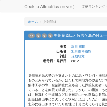
Ceek.jp Altmetrics (α ver.)
文献ランキング
ホーム
文献詳細
奥州藤原氏と蝦夷ケ島の砂金
47
0
0
0
著者
瀬川 拓郎
出版者
旭川市博物館
雑誌
奨励研究
巻号頁・発行日
2012
奥州藤原氏の勢力を支えたものに馬・ワシ羽・海獣
ものとみられているが、はたして同地方の砂金だけで
解体工事の際、金箔調査に立ち会った探鉱技術者・
ていることを肉眼で確認した。しかしこの指摘にもか
は、厚真町や平取町など胆振日高山中の狭隘な谷筋
胆振日高山中にこのような状況が現出したのか、議
北部に移出されていた可能性は十分に考えられる状