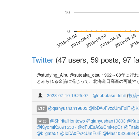
10
0
2019-06-10
2019-06-13
2019-06-16
2019
2019-06-04
2019-06-07
Twitter
(47 users, 59 posts, 97 fa
@studying_Ainu @suteaka_otsu
とみられる金箔に混じって、北海道日高産の可能性が高い金
2023-07-10 19:25:07
@nobutake_Ishii
(
投稿
@qianyushan19803
@IbDA0FvzcUmF0lF
@Ka
7
@ShiritaiHontowo
@qianyushan19803
@Kats
25
@KiyomiK56915507
@dF3E8AS2CmkepC1
@Fitak
@biigata51
@IbDA0FvzcUmF0lF
@Mas40825684