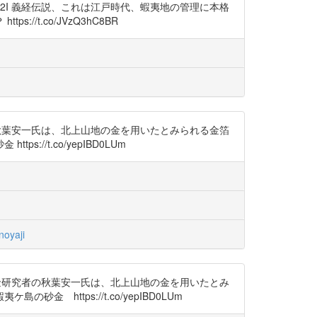
265R9Fh2I 義経伝説、これは江戸時代、蝦夷地の管理に本格
//t.co/JVzQ3hC8BR
究者の秋葉安一氏は、北上山地の金を用いたとみられる金箔
/t.co/yepIBD0LUm
oyaji
術者・砂金研究者の秋葉安一氏は、北上山地の金を用いたとみ
ttps://t.co/yepIBD0LUm