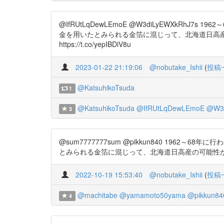
@IfRUtLqDewLEmoE @W3diLyEWXk
金を用いたとみられる金箔に混じって、北海道日高
https://t.co/yepIBDiV8u
2023-01-22 21:19:06
@nobutake_Ishii
(
投稿
@KatsuhikoTsuda
1
@KatsuhikoTsuda
@IfRUtLqDewLEmoE
@W3d
3
@sum7777777sum @pikkun840 1
とみられる金箔に混じって、北海道日高産の可能性が高い金
2022-10-19 15:53:40
@nobutake_Ishii
(
投稿
@machitabe
@yamamoto50yama
@pikkun84
4