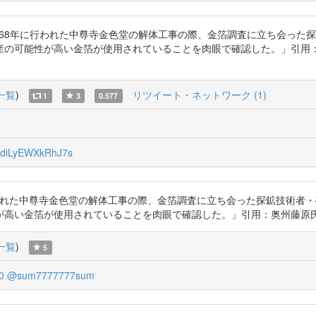
RhJ7s 1962～68年に行われた中尊寺金色堂の解体工事の際、金箔調査に立
産の可能性が高い金箔が使用されていることを肉眼で確認した。」引用
一覧
)
リツイート・ネットワーク (1)
1
3
0.577
iLyEWXkRhJ7s
962～68年に行われた中尊寺金色堂の解体工事の際、金箔調査に立ち会った探鉱
箔が使用されていることを肉眼で確認した。」引用：奥州藤原氏と蝦夷ケ島の砂金
一覧
)
5
0
@sum7777777sum