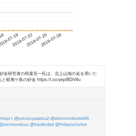
-16
019-07-19
2019-07-22
2019-07-25
2019-07-28
鉱技術者・砂金研究者の秋葉安一氏は、北上山地の金を用いた
https://t.co/yepIBDiV8u
miopr1
@yorozuyasatou2
@shionnnobook495
@zenmondouz
@tracilords4
@fridaycurryrice