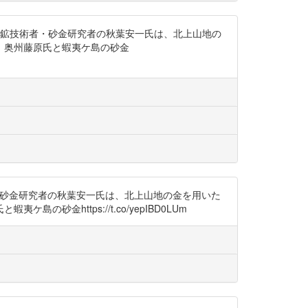
ち会った探鉱技術者・砂金研究者の秋葉安一氏は、北上山地の
：奥州藤原氏と蝦夷ケ島の砂金
技術者・砂金研究者の秋葉安一氏は、北上山地の金を用いた
https://t.co/yepIBD0LUm