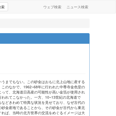
検索
ウェブ検索
ニュース検索
いうまでもない。この砂金はおもに北上山地に産する
のなかで、1962~68年に行われた中尊寺金色堂の
じって、北海道日高産の可能性が高い金箔が使用され
れてこなかった。一方、10~13世紀の北海道で
るなどきわめて特異な状況を見せており、なぜ古代の
の砂金産地であることから、その砂金が古代から東北
すれば、当時の北方世界の交流をめぐるイメージは大