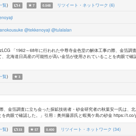
一覧
)
リツイート・ネットワーク (6)
4
7
0.548
noyaji
anokousuke
@tekkenoyaji
@tulalalan
a @tDE0OF66fqJzLCG 「1962～68年に行われた中尊寺金色堂の解体工
て、北海道日高産の可能性が高い金箔が使用されていることを肉眼で確
一覧
)
3
事の際、金箔調査に立ち会った探鉱技術者・砂金研究者の秋葉安一氏は、
確認した。」引用：奥州藤原氏と蝦夷ケ島の砂金 https://t.co/yep
一覧
)
リツイート・ネットワーク (34)
33
57
0.400