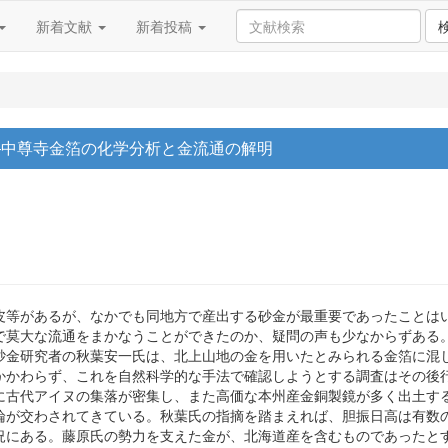
新着文献
新着投稿
―中尊寺金箔の化学分析と金流通の解明
皮等があるが、なかでも同地方で産出する砂金が最重要であったことは
莫大な流通をまかなうことができたのか、疑問の声も少なからずある。こ
砂金研究者の秋葉安一氏は、北上山地の金を用いたとみられる金箔に混
かわらず、これを自然科学的な手法で確認しようとする調査はその後行わ
に古代アイヌの集落が密集し、また高価な本州産金銅製鏡が多く出土す
論が交わされてきている。秋葉氏の指摘を踏まえれば、胆振日高は有数
況にある。藤原氏の勢力を支えた金が、北海道産を含むものであったと