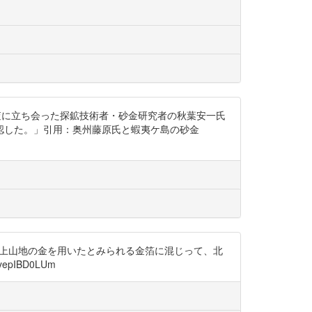
事の際、金箔調査に立ち会った探鉱技術者・砂金研究者の秋葉安一氏
認した。」引用：奥州藤原氏と蝦夷ケ島の砂金
北上山地の金を用いたとみられる金箔に混じって、北
IBD0LUm