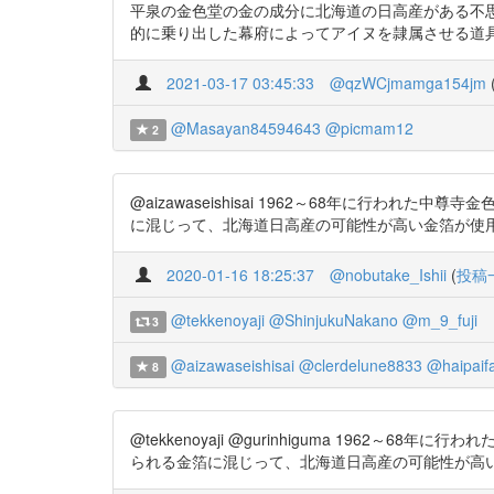
平泉の金色堂の金の成分に北海道の日高産がある不思議？ http
的に乗り出した幕府によってアイヌを隷属させる道具として積極的に活
2021-03-17 03:45:33
@qzWCjmamga154jm
@Masayan84594643
@picmam12
2
@aizawaseishisai 1962～68年に
に混じって、北海道日高産の可能性が高い金箔が使用されて
2020-01-16 18:25:37
@nobutake_Ishii
(
投稿
@tekkenoyaji
@ShinjukuNakano
@m_9_fuji
3
@aizawaseishisai
@clerdelune8833
@haipaif
8
@tekkenoyaji @gurinhiguma 19
られる金箔に混じって、北海道日高産の可能性が高い金箔が