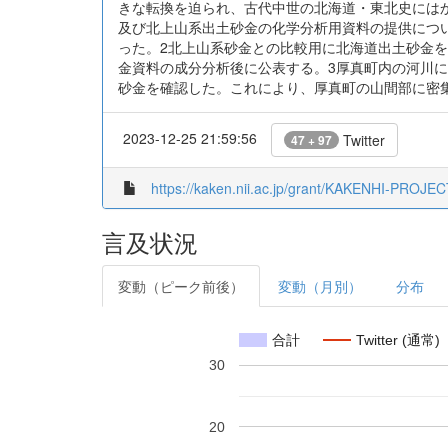
きな転換を迫られ、古代中世の北海道・東北史には
及び北上山系出土砂金の化学分析用資料の提供につ
った。2北上山系砂金との比較用に北海道出土砂金を
金資料の成分分析後に公表する。3厚真町内の河川
砂金を確認した。これにより、厚真町の山間部に密
2023-12-25 21:59:56
Twitter
47 + 97
https://kaken.nii.ac.jp/grant/KAKENHI-PROJE
言及状況
変動（ピーク前後）
変動（月別）
分布
合計
Twitter (通常)
30
20