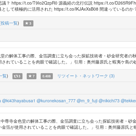
s://t.co/T9Io2QzpR0 源義経の北行伝説 https://t.co/D
用された https://t.co/lKJAxXsB08 間違っているのか？ https:
(
投稿一覧
)
3
行われた中尊寺金色堂の解体工事の際、金箔調査に立ち会った探鉱技術者・砂金研
いることを肉眼で確認した。」引用：奥州藤原氏と蝦夷ケ島の砂金 https:/
一覧
)
リツイート・ネットワーク (3)
3
7
0.408
a
@ki43hayabusa1
@kuronekosan_777
@m_9_fuji
@nikichi73
@tekken
62～68年に行われた中尊寺金色堂の解体工事の際、金箔調査に立ち会った探鉱技
使用されていることを肉眼で確認した。」引用：奥州藤原氏と蝦夷ケ島の砂金 h