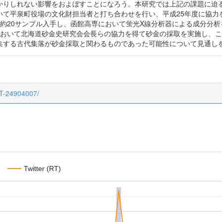
かりしれない影響をおよぼすことになろう。本研究では上記の課題に迫る
いて平泉町役場の文化財担当者と打ち合わせを行い、平成25年度に協力
約20サンプル入手し、函館高専において蛍光X線分析器による成分分
において北海道砂金史研究会会長らの協力を得て砂金の採取を実施し、
集する古代集落が砂金採取と関わるものであった可能性について見通し
CT-24904007/
Twitter (RT)