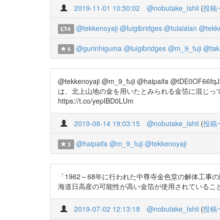
2019-11-01 10:50:02
@nobutake_Ishii
(
投稿
@tekkenoyaji
@luigibridges
@tulalalan
@tekke
6
@gurinhiguma
@luigibridges
@m_9_fuji
@tak
6
@tekkenoyaji @m_9_fuji @haipaif
は、北上山地の金を用いたとみられる金箔に混じっ
https://t.co/yepIBD0LUm
2019-08-14 19:03:15
@nobutake_Ishii
(
投稿
@haipaifa
@m_9_fuji
@tekkenoyaji
3
「1962～68年に行われた中尊寺金色堂の解体工
海道日高産の可能性が高い金箔が使用されていることを肉眼で
2019-07-02 12:13:18
@nobutake_Ishii
(
投稿