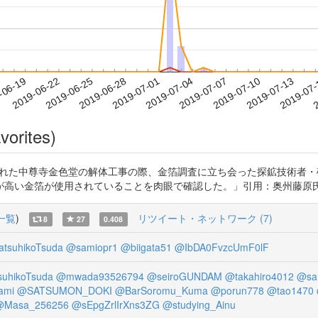
2019-07-10
2019-07-13
2019-07
-06-19
2
2019-06-22
2019-06-25
2019-06-28
2019-07-01
2019-07-04
2019-07-07
vorites)
 1962～68年に行われた中尊寺金色堂の解体工事の際、金箔調査に立ち会った探
箔が使用されていることを肉眼で確認した。」引用：奥州藤原氏と蝦夷ケ島の砂金 
一覧
)
リツイート・ネットワーク (7)
8
27
0.408
tsuhikoTsuda
@samiopr1
@biigata51
@IbDA0FvzcUmF0lF
uhikoTsuda
@mwada93526794
@seiroGUNDAM
@takahiro4012
@sa
ami
@SATSUMON_DOKI
@BarSoromu_Kuma
@porun778
@tao1470
@Masa_256256
@sEpgZrlIrXns3ZG
@studying_Ainu