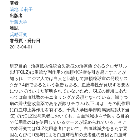
著者
築地 茉莉子
出版者
千葉大学
雑誌
奨励研究
巻号頁・発行日
2013-04-01
研究目的 : 治療抵抗性統合失調症の治療薬であるクロザリル
(以下CLZ)は重篤な副作用の無顆粒球症を引き起こすことが
知られ、アジア人では白人と比較して無顆粒球症の発現リス
クが2.4倍であるという報告もある。血液毒性が発現する要因
についてはいまだ解明されていないため、CLZの使用にあた
っては白血球数のモニタリングが必須となっている。躁うつ
病の躁状態改善薬である炭酸リチウム(以下Li)は、その副作用
に白血球上昇作用を有する。千葉大学医学部附属病院(以下当
院)ではCLZ投与患者においても、白血球減少を予防する目的
で低用量のLiを使用しているケースが認められている。そこ
で本研究ではCLZ使用患者において、白血球減少をきたす要
因ならびにLi投与による白血球増加の患者側の要因と白血球