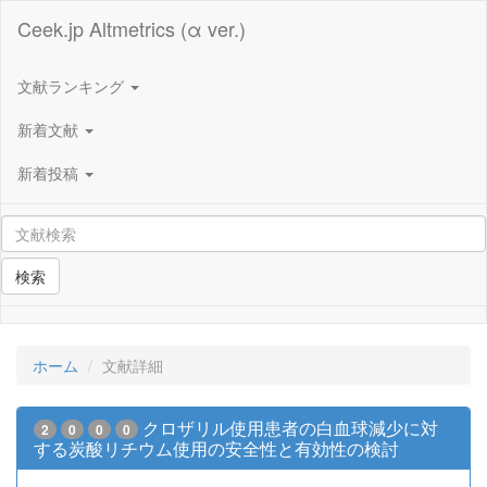
Ceek.jp Altmetrics (α ver.)
文献ランキング
新着文献
新着投稿
検索
ホーム
文献詳細
クロザリル使用患者の白血球減少に対
2
0
0
0
する炭酸リチウム使用の安全性と有効性の検討