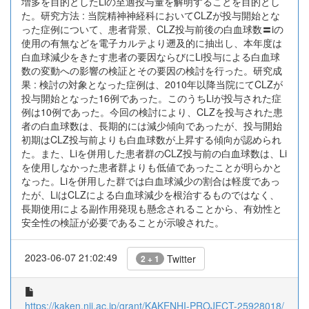
増多を目的としたLiの至適投与量を解明することを目的とし
た。研究方法 : 当院精神神経科においてCLZが投与開始とな
った症例について、患者背景、CLZ投与前後の白血球数〓iの
使用の有無などを電子カルテより遡及的に抽出し、本年度は
白血球減少をきたす患者の要因ならびにLi投与による白血球
数の変動への影響の検証とその要因の検討を行った。研究成
果 : 検討の対象となった症例は、2010年以降当院にてCLZが
投与開始となった16例であった。このうちLiが投与された症
例は10例であった。今回の検討により、CLZを投与された患
者の白血球数は、長期的には減少傾向であったが、投与開始
初期はCLZ投与前よりも白血球数が上昇する傾向が認められ
た。また、Liを併用した患者群のCLZ投与前の白血球数は、Li
を使用しなかった患者群よりも低値であったことが明らかと
なった。Liを併用した群では白血球減少の割合は軽度であっ
たが、LiはCLZによる白血球減少を根治するものではなく、
長期使用による副作用発現も懸念されることから、有効性と
安全性の検証が必要であることが示唆された。
2023-06-07 21:02:49
Twitter
2 + 1
https://kaken.nii.ac.jp/grant/KAKENHI-PROJECT-25928018/