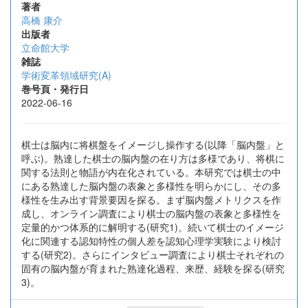
著者
高橋 康介
出版者
立命館大学
雑誌
学術変革領域研究(A)
巻号頁・発行日
2022-06-16
棋士は脳内に将棋盤をイメージし操作する(以降「脳内盤」と
呼ぶ)。熟達した棋士の脳内盤の在り方は多様であり、将棋に
関する法則と物語が内在化されている。本研究では棋士の中
にある熟達した脳内盤の表象と多様性を明らかにし、その多
様性を生み出す背景要因を探る。まず脳内盤メトリクスを作
成し、オンライン調査により棋士の脳内盤の表象と多様性を
定量的かつ体系的に解明する(研究1)。続いて棋士のイメージ
化に関連する認知特性の個人差を認知心理学実験により検討
する(研究2)。さらにインタビュー調査により棋士それぞれの
固有の脳内盤が育まれた熟達化過程、来歴、経験を探る(研究
3)。