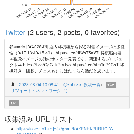
0.0
2023-08-24
2023-07-07
2023-07-25
2023-08-12
2023-08-30
2023-07-13
2023-07-31
2023-08-18
2023-07-19
2023-08-06
Twitter
(2 users, 2 posts, 0 favorites)
@asarin [3C-028-PI] 脳内将棋盤から探る視覚イメージの多様
性（9/17 13:40-15:40） https://t.co/dBVs75aV7i 将棋脳内盤
＋視覚イメージの話のポスター発表です。関連するプロジェ
クト→ https://t.co/GgG1kRm1ws https://t.co/hfm9nP9CbT 将
棋好き（囲碁、チェスも）にはたまらん話だと思います。
2023-08-04 10:08:41
@kohske
(
投稿一覧
)
2
リツイート・ネットワーク (1)
1
収集済み URL リスト
https://kaken.nii.ac.jp/ja/grant/KAKENHI-PUBLICLY-