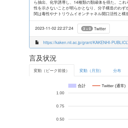
ら抽出、化学誘導し、14種類の類縁体を得た。これ
性を示さないことが明らかとなり、分子構造のわず
関は毒性やナトリウムイオンチャネル開口活性と構
2023-11-02 22:27:24
Twitter
3 + 0
https://kaken.nii.ac.jp/grant/KAKENHI-PUBLIC
言及状況
変動（ピーク前後）
変動（月別）
分布
合計
Twitter (通常)
1.00
0.75
0.50