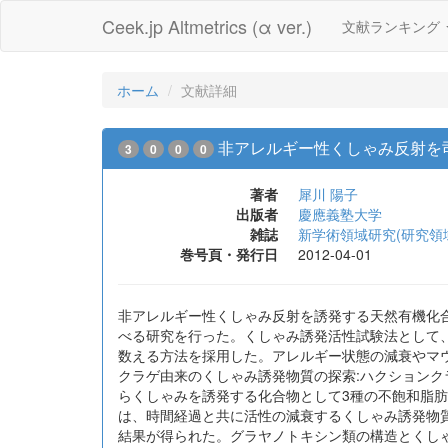
Ceek.jp Altmetrics (α ver.)
文献ランキング
ホーム
文献詳細
非アレルギー性くしゃみ反射を
3
0
0
0
著者
犀川 陽子
出版者
慶應義塾大学
雑誌
新学術領域研究(研究領
巻号頁・発行日
2012-04-01
非アレルギー性くしゃみ反射を誘発する天然有機化
べる研究を行った。くしゃみ誘発活性試験法として
数える方法を採用した。アレルギー状態の減衰やマ
クラゲ由来のくしゃみ誘発物質の探索:ハクション
らくしゃみを誘発する化合物として3種の不飽和脂
は、時間経過と共に活性の減衰するくしゃみ誘発物
結果が得られた。グラヤノトキシン類の構造とくし