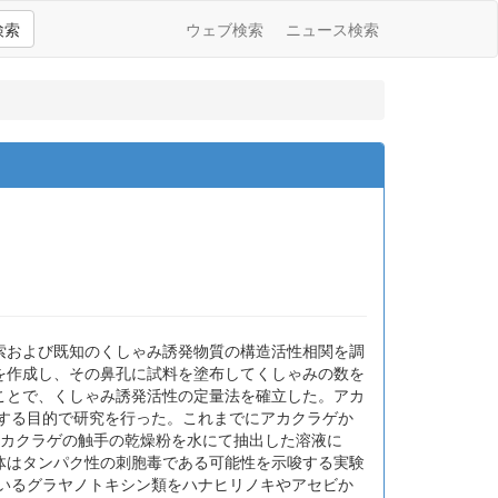
検索
ウェブ検索
ニュース検索
索および既知のくしゃみ誘発物質の構造活性相関を調
を作成し、その鼻孔に試料を塗布してくしゃみの数を
ことで、くしゃみ誘発活性の定量法を確立した。アカ
する目的で研究を行った。これまでにアカクラゲか
アカクラゲの触手の乾燥粉を水にて抽出した溶液に
体はタンパク性の刺胞毒である可能性を示唆する実験
いるグラヤノトキシン類をハナヒリノキやアセビか