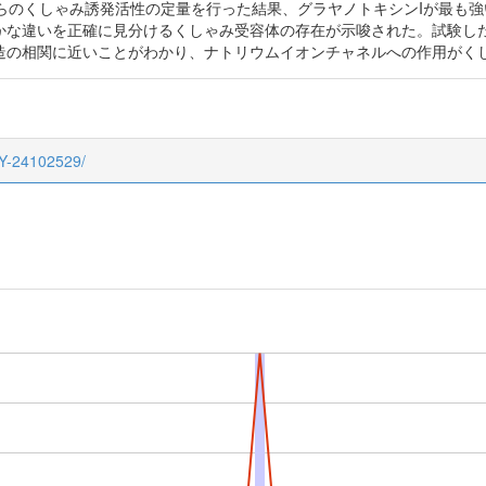
らのくしゃみ誘発活性の定量を行った結果、グラヤノトキシンIが最も
かな違いを正確に見分けるくしゃみ受容体の存在が示唆された。試験し
造の相関に近いことがわかり、ナトリウムイオンチャネルへの作用がく
LY-24102529/