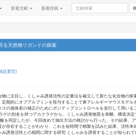
新着文献
新着投稿
司る天然物リガンドの探索
域提案型)
合物に注目し、くしゃみ誘発活性の定量法を確立して新たな化合物の探
、定期的にオブアルブミンを投与することで鼻アレルギーマウスモデル
ウスの個体差の補正のためにポジティブコントロールを並行して用いる
クラゲの別名を持つアカクラゲから、くしゃみ誘発物質を単離、構造決定
肪酸を同定したが、今回改めて抽出方法の検討から行った。その結果、
質が存在することがわかり、これを短時間で精製を試みた結果、活性本
ゃみ誘発活性との相関に関する研究:くしゃみを誘発することが知られて