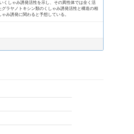
強いくしゃみ誘発活性を示し、その異性体では全く活
たグラヤノトキシン類のくしゃみ誘発活性と構造の相
しゃみ誘発に関わると予想している。