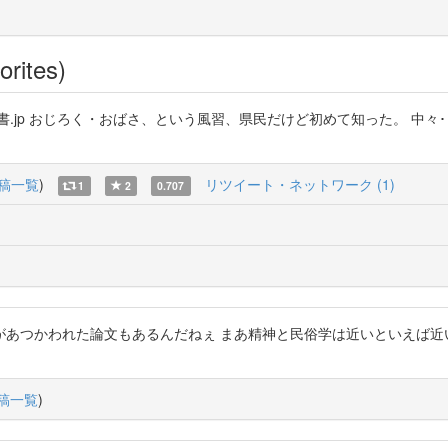
orites)
 医書.jp おじろく・おばさ、という風習、県民だけど初めて知った。 中々
稿一覧
)
リツイート・ネットワーク (1)
1
2
0.707
があつかわれた論文もあるんだねぇ まあ精神と民俗学は近いといえば近
稿一覧
)