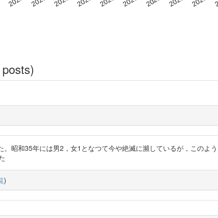
 posts)
者がいた。昭和35年には男2，女1となつて今や絶滅に瀕しているが，この
た
覧
)