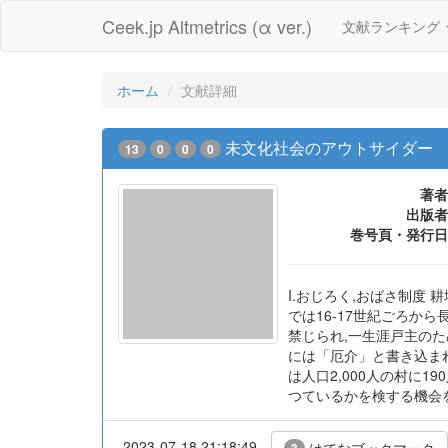
Ceek.jp Altmetrics (α ver.)
文献ランキング
ホーム
文献詳細
未文化社会のアウトサイダー
13
0
0
0
著者
出版者
巻号頁・発行日
I.おじろく,おばさ制度
では16-17世紀ごろ
禁じられ,一生涯戸主の
には「厄介」と書き込ま
は人口2,000人の村に
つているかを検する機会
2023-07-18 21:18:49