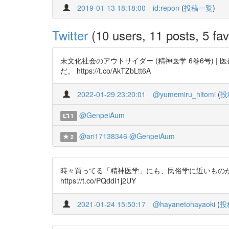
2019-01-13 18:18:00
id:repon
(
投稿一覧
)
Twitter
(10 users, 11 posts, 5 fav
未文化社会のアウトサイダー (精神医学 6巻6号) |
だ。 https://t.co/AkTZbLtt6A
2022-01-29 23:20:01
@yumemiru_hitomi
(
投
@GenpeiAum
1
@ari17138346
@GenpeiAum
2
時々買ってる「精神医学」にも、民俗学に近いもの
https://t.co/PQddI1j2UY
2021-01-24 15:50:17
@hayanetohayaoki
(
投