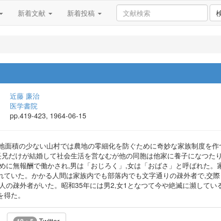
新着文献
新着投稿
近藤 廉治
医学書院
pp.419-423, 1964-06-15
 耕地面積の少ない山村では農地の零細化を防ぐために奇妙な家族制度を作
から長兄だけが結婚して社会生活を営なむが他の同胞は他家に養子になつた
ために無報酬で働かされ,男は「おじろく」,女は「おばさ」と呼ばれた。
れていた。かかる人間は家族内でも部落内でも文字通りの疎外者で,交際
190人の疎外者がいた。昭和35年には男2,女1となつて今や絶滅に瀕し
を得た。