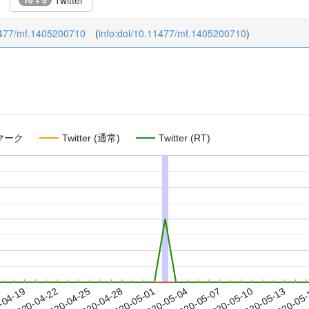
Twitter
10 + 5
.11477/mf.1405200710
(
info:doi/10.11477/mf.1405200710
)
マーク
Twitter (通常)
Twitter (RT)
2020-05-10
2020-05-13
2020-05
-04-19
2
2020-04-22
2020-04-25
2020-04-28
2020-05-01
2020-05-04
2020-05-07