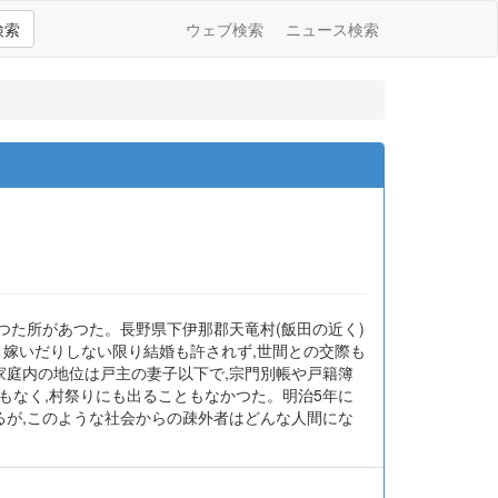
検索
ウェブ検索
ニュース検索
つた所があつた。長野県下伊那郡天竜村(飯田の近く)
り嫁いだりしない限り結婚も許されず,世間との交際も
家庭内の地位は戸主の妻子以下で,宗門別帳や戸籍簿
もなく,村祭りにも出ることもなかつた。明治5年に
ているが,このような社会からの疎外者はどんな人間にな