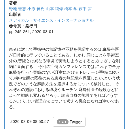
著者
野地 善恵
小原 伸樹
山本 純偉
橋本 学
萩平 哲
出版者
メディカル・サイエンス・インターナショナル
巻号頁・発行日
pp.245-261, 2020-03-01
患者に対して手術中の無記憶や不動を保証するのは,麻酔科医
が日常的に行っていることである。しかし,同じことを手術室
外の,普段とは異なる環境で実現しようとすると,さまざまな制
約に直面する。 今回の症例カンファレンスでは,これまで全身
麻酔を行った実績のないCT室におけるドレナージ手術におい
て,術中覚醒の既往のある患者の無記憶を保証したい,という状
況でどのような麻酔方法を選択するかについて検討した。 そ
れぞれの施設における環境やルーチン,麻酔科医の経験などに
よって戦略も変わるだろう。読者自身の施設であればどうす
るか,よりよい管理方法について考える機会になれば幸いであ
る。
2020-03-09 08:50:57
Twitter
1 + 1