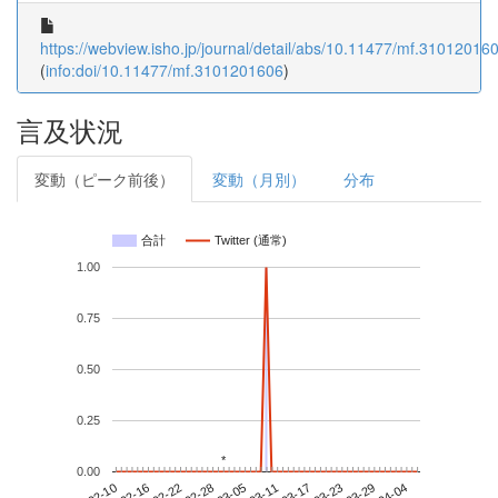
https://webview.isho.jp/journal/detail/abs/10.11477/mf.31012016
(
info:doi/10.11477/mf.3101201606
)
言及状況
変動（ピーク前後）
変動（月別）
分布
合計
Twitter (通常)
1.00
0.75
0.50
0.25
*
*
0.00