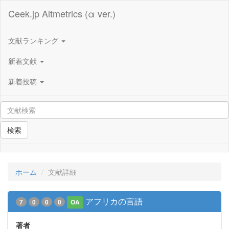
Ceek.jp Altmetrics (α ver.)
文献ランキング
新着文献
新着投稿
検索
ホーム
文献詳細
アフリカの言語
7
0
0
0
OA
著者