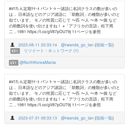
#ﾙﾜたん定期ﾂｲｰﾄ バントゥー諸語に名詞クラスの数が多いの
は， 日本語などのアジア諸語に 「助数詞」の種類が多いのと
似ています。 モノの性質に応じて 〜匹 〜人 〜本 〜個 など
の助数詞を使い分けますね！ ※「アフリカの言語」松下周
二，1981 https://t.co/gV87pOU79j 11ページを参照
2023-08-11 20:33:14
@rwanda_go_tan
(
投稿一覧
)
リツイート・ネットワーク (1)
1
@NorthKoreaMania
1
#ﾙﾜたん定期ﾂｲｰﾄ バントゥー諸語に名詞クラスの数が多いの
は， 日本語などのアジア諸語に 「助数詞」の種類が多いのと
似ています。 モノの性質に応じて 〜匹 〜人 〜本 〜個 など
の助数詞を使い分けますね！ ※「アフリカの言語」松下周
二，1981 https://t.co/gV87pOU79j 11ページを参照
2023-07-31 09:33:13
@rwanda_go_tan
(
投稿一覧
)