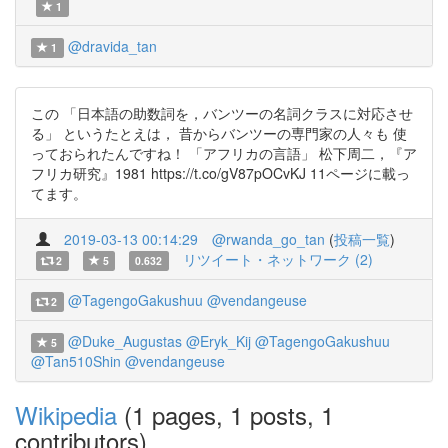
1
@dravida_tan
1
この 「日本語の助数詞を，バンツーの名詞クラスに対応させ
る」 というたとえは， 昔からバンツーの専門家の人々も 使
っておられたんですね！ 「アフリカの言語」 松下周二，『ア
フリカ研究』1981 https://t.co/gV87pOCvKJ 11ページに載っ
てます。
2019-03-13 00:14:29
@rwanda_go_tan
(
投稿一覧
)
リツイート・ネットワーク (2)
2
5
0.632
@TagengoGakushuu
@vendangeuse
2
@Duke_Augustas
@Eryk_Kij
@TagengoGakushuu
5
@Tan510Shin
@vendangeuse
Wikipedia
(1 pages, 1 posts, 1
contributors)