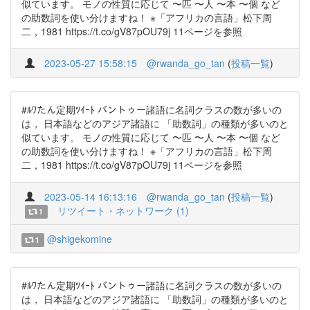
似ています。 モノの性質に応じて 〜匹 〜人 〜本 〜個 など
の助数詞を使い分けますね！ ※「アフリカの言語」松下周
二，1981 https://t.co/gV87pOU79j 11ページを参照
2023-05-27 15:58:15
@rwanda_go_tan
(
投稿一覧
)
#ﾙﾜたん定期ﾂｲｰﾄ バントゥー諸語に名詞クラスの数が多いの
は， 日本語などのアジア諸語に 「助数詞」の種類が多いのと
似ています。 モノの性質に応じて 〜匹 〜人 〜本 〜個 など
の助数詞を使い分けますね！ ※「アフリカの言語」松下周
二，1981 https://t.co/gV87pOU79j 11ページを参照
2023-05-14 16:13:16
@rwanda_go_tan
(
投稿一覧
)
リツイート・ネットワーク (1)
1
@shigekomine
1
#ﾙﾜたん定期ﾂｲｰﾄ バントゥー諸語に名詞クラスの数が多いの
は， 日本語などのアジア諸語に 「助数詞」の種類が多いのと