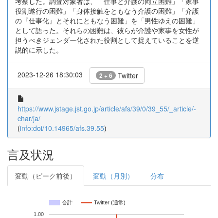
考察した。調査対象者は、「仕事と介護の両立困難」「家事
役割遂行の困難」「身体接触をともなう介護の困難」「介護
の『仕事化』とそれにともなう困難」を「男性ゆえの困難」
として語った。それらの困難は、彼らが介護や家事を女性が
担うべきジェンダー化された役割として捉えていることを逆
説的に示した。
2023-12-26 18:30:03
Twitter
2 + 6
https://www.jstage.jst.go.jp/article/afs/39/0/39_55/_article/-
char/ja/
(
info:doi/10.14965/afs.39.55
)
言及状況
変動（ピーク前後）
変動（月別）
分布
合計
Twitter (通常)
1.00