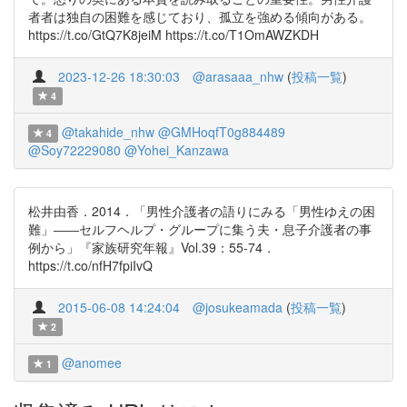
者者は独自の困難を感じており、孤立を強める傾向がある。
https://t.co/GtQ7K8jeiM https://t.co/T1OmAWZKDH
2023-12-26 18:30:03
@arasaaa_nhw
(
投稿一覧
)
4
@takahide_nhw
@GMHoqfT0g884489
4
@Soy72229080
@Yohei_Kanzawa
松井由香．2014．「男性介護者の語りにみる「男性ゆえの困
難」――セルフヘルプ・グループに集う夫・息子介護者の事
例から」『家族研究年報』Vol.39：55-74．
https://t.co/nfH7fpiIvQ
2015-06-08 14:24:04
@josukeamada
(
投稿一覧
)
2
@anomee
1