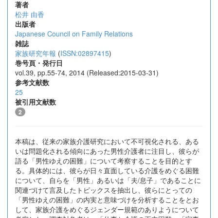
著者
松井 由香
出版者
Japanese Council on Family Relations
雑誌
家族研究年報
(
ISSN:02897415
)
巻号頁・発行日
vol.39, pp.55-74, 2014 (Released:2015-03-31)
参考文献数
25
被引用文献数
2
本稿は、従来の家族介護研究において不可視化される、ある
いは問題化される傾向にあった男性介護者に注目し、彼らが
語る「男性ゆえの困難」について考察することを目的とす
る。具体的には、彼らが日々直面している介護をめぐる困難
について、自らを「男性」あるいは「夫/息子」であることに
関連づけて言及したトピックスを抽出し、彼らにとっての
「男性ゆえの困難」の内実と意味づけを分析することをとお
して、家族介護をめぐるジェンダー規範のありようについて