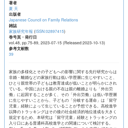
著者
夏 天
出版者
Japanese Council on Family Relations
雑誌
家族研究年報
(
ISSN:02897415
)
巻号頁・発行日
vol.48, pp.75-89, 2023-07-15 (Released:2023-10-13)
参考文献数
39
家族の多様化とその子どもへの影響に関する先行研究からは
非婚・離婚などの家族行動は低い学歴層に生じやすいこと、
ひとり親世帯の子どもは教育達成が低いことが明らかにされ
ている。中国における親の不在は親の離婚よりも「外出労
働」に起因することが多く、その「外出労働」は低い学歴層
に生じやすいことから、子どもの「分岐する運命」は「留守
児童」経験によって生じていることが予想できる。高校進学
以降のトラッキングはその後の社会経済的地位達成を大きく
規定するため、本研究は「留守児童」経験とトラッキングの
入り口にある普通科高校進学との関連について検討する。