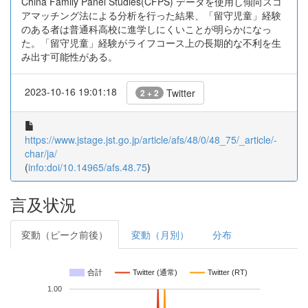
China Family Panel Studies(CFPS) データを使用し傾向スコ
アマッチング法による分析を行った結果、「留守児童」経験
のある者は普通科高校に進学しにくいことが明らかになっ
た。「留守児童」経験がライフコース上の長期的な不利を生
み出す可能性がある。
2023-10-16 19:01:18
Twitter
2 + 2
https://www.jstage.jst.go.jp/article/afs/48/0/48_75/_article/-
char/ja/
(
info:doi/10.14965/afs.48.75
)
言及状況
変動（ピーク前後）
変動（月別）
分布
合計
Twitter (通常)
Twitter (RT)
1.00