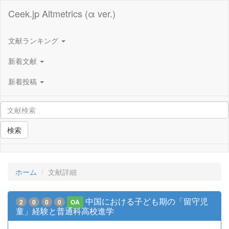
Ceek.jp Altmetrics (α ver.)
文献ランキング
新着文献
新着投稿
検索
ホーム
文献詳細
中国における子ども期の「留守児
2
0
0
0
OA
童」経験と普通科高校進学