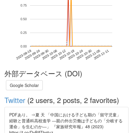
0.75
0.50
0.25
*
*
0.00
2023-11-05
2023-09-18
2023-10-06
2023-10-24
2023-11-11
2023-09-24
2023-10-12
2023-10-30
2023-09-30
2023-10-18
外部データベース (DOI)
Google Scholar
Twitter
(2 users, 2 posts, 2 favorites)
PDFあり。 ⇒夏 天 「中国における子ども期の「留守児童」
経験と普通科高校進学 ―親の外出労働は子どもの「分岐する
運命」を生むのか―」 『家族研究年報』48 (2023)
https://t.co/DyBATbgtuz