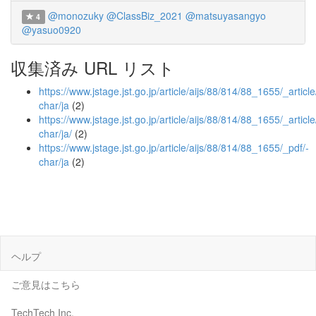
@monozuky
@ClassBiz_2021
@matsuyasangyo
4
@yasuo0920
収集済み URL リスト
https://www.jstage.jst.go.jp/article/aijs/88/814/88_1655/_article
char/ja
(2)
https://www.jstage.jst.go.jp/article/aijs/88/814/88_1655/_article
char/ja/
(2)
https://www.jstage.jst.go.jp/article/aijs/88/814/88_1655/_pdf/-
char/ja
(2)
ヘルプ
ご意見はこちら
TechTech Inc.