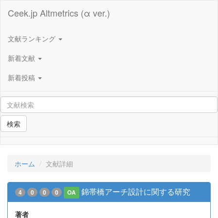
Ceek.jp Altmetrics (α ver.)
文献ランキング
新着文献
新着投稿
検索
ホーム
文献詳細
錦帯橋アーチ設計に関する研究
4
0
0
0
OA
著者