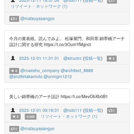
2023-12-11 18:57:04
@nob111
(
投稿一覧
)
1
リツイート・ネットワーク (1)
@matsuyasangyo
1
今月の黄表紙。読んでみよ。 松塚展門、和田章:錦帯橋アーチ
設計に関する研究 https://t.co/3OumYMgnct
2023-12-01 11:31:31
@structrc
(
投稿一覧
)
5
@maesho_company
@architect_8888
4
@arclifetakamoto
@unmgm1212
美しい錦帯橋のアーチ設計 https://t.co/MevObXb0B1
2023-12-01 09:19:31
@nob111
(
投稿一覧
)
1
リツイート・ネットワーク (1)
4
0.500
@matsuyasangyo
1