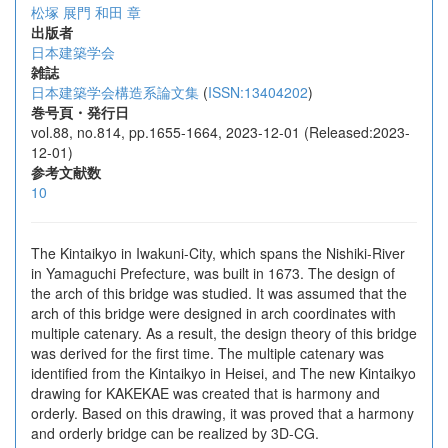
松塚 展門
和田 章
出版者
日本建築学会
雑誌
日本建築学会構造系論文集
(
ISSN:13404202
)
巻号頁・発行日
vol.88, no.814, pp.1655-1664, 2023-12-01 (Released:2023-
12-01)
参考文献数
10
The Kintaikyo in Iwakuni-City, which spans the Nishiki-River
in Yamaguchi Prefecture, was built in 1673. The design of
the arch of this bridge was studied. It was assumed that the
arch of this bridge were designed in arch coordinates with
multiple catenary. As a result, the design theory of this bridge
was derived for the first time. The multiple catenary was
identified from the Kintaikyo in Heisei, and The new Kintaikyo
drawing for KAKEKAE was created that is harmony and
orderly. Based on this drawing, it was proved that a harmony
and orderly bridge can be realized by 3D-CG.