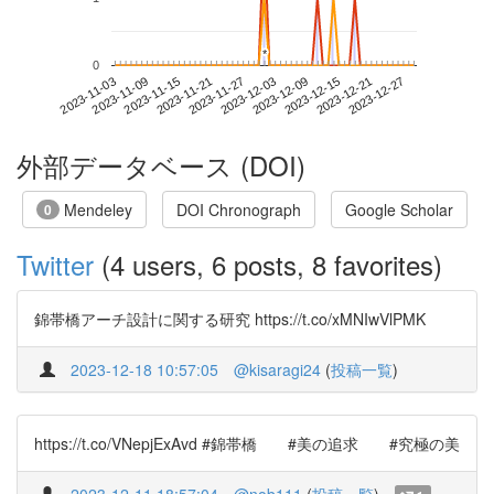
*
*
0
2023-12-21
2023-11-03
2023-11-21
2023-12-09
2023-12-27
2023-11-09
2023-11-27
2023-12-15
2023-11-15
2023-12-03
外部データベース (DOI)
Mendeley
DOI Chronograph
Google Scholar
0
Twitter
(4 users, 6 posts, 8 favorites)
錦帯橋アーチ設計に関する研究 https://t.co/xMNIwVlPMK
2023-12-18 10:57:05
@kisaragi24
(
投稿一覧
)
https://t.co/VNepjExAvd #錦帯橋 #美の追求 #究極の美