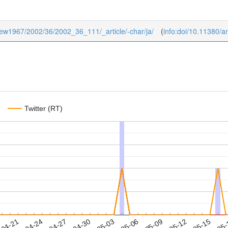
eview1967/2002/36/2002_36_111/_article/-char/ja/
(
info:doi/10.11380/
Twitter (RT)