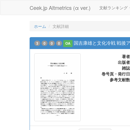
Ceek.jp Altmetrics (α ver.)
文献ランキング
ホーム
文献詳細
国吉康雄と文化冷戦 戦後
3
0
0
0
OA
著者
出版者
雑誌
巻号頁・発行日
参考文献数