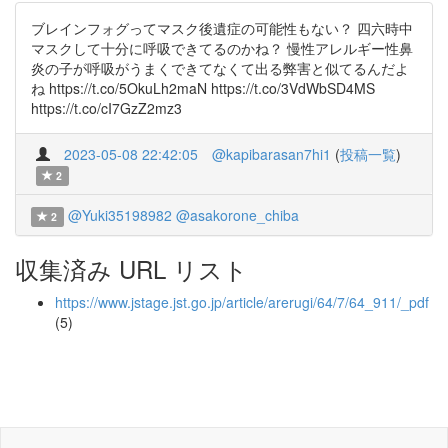
ブレインフォグってマスク後遺症の可能性もない？ 四六時中
マスクして十分に呼吸できてるのかね？ 慢性アレルギー性鼻
炎の子が呼吸がうまくできてなくて出る弊害と似てるんだよ
ね https://t.co/5OkuLh2maN https://t.co/3VdWbSD4MS
https://t.co/cI7GzZ2mz3
2023-05-08 22:42:05
@kapibarasan7hi1
(
投稿一覧
)
2
@Yuki35198982
@asakorone_chiba
2
収集済み URL リスト
https://www.jstage.jst.go.jp/article/arerugi/64/7/64_911/_pdf
(5)