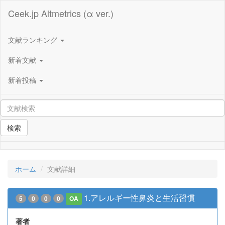
Ceek.jp Altmetrics (α ver.)
文献ランキング
新着文献
新着投稿
検索
ホーム
文献詳細
1.アレルギー性鼻炎と生活習慣
5
0
0
0
OA
著者