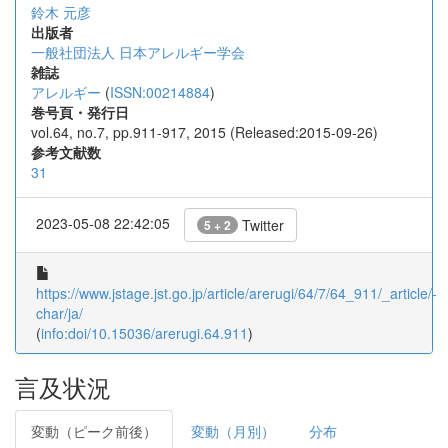
鈴木 元彦
出版者
一般社団法人 日本アレルギー学会
雑誌
アレルギー
(
ISSN:00214884
)
巻号頁・発行日
vol.64, no.7, pp.911-917, 2015 (Released:2015-09-26)
参考文献数
31
2023-05-08 22:42:05
Twitter
5 + 2
https://www.jstage.jst.go.jp/article/arerugi/64/7/64_911/_article/-
char/ja/
(
info:doi/10.15036/arerugi.64.911
)
言及状況
変動（ピーク前後）
変動（月別）
分布