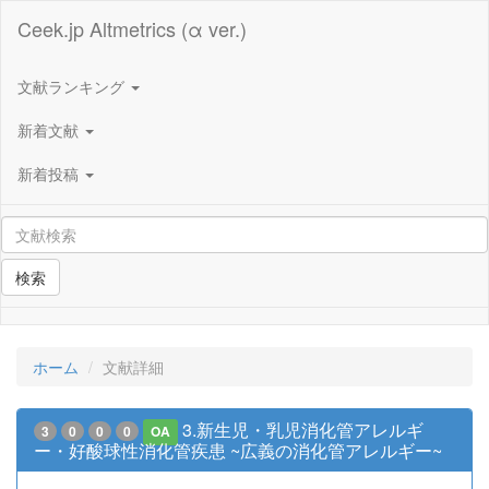
Ceek.jp Altmetrics (α ver.)
文献ランキング
新着文献
新着投稿
検索
ホーム
文献詳細
3.新生児・乳児消化管アレルギ
3
0
0
0
OA
ー・好酸球性消化管疾患 ~広義の消化管アレルギー~