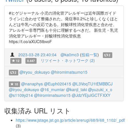
#ヒゲジャーナル 小児の消化管アレルギーは近年国際ガイド
ラインに合わせて整備された。発症率0.2%と珍しくなくほと
んどは牛乳への反応である。好酸球性消化管疾患と合わせ、
アレルギー非専門医も十分に理解するべきだ。 新生児・乳児
消化管アレルギー・好酸球性消化管疾患
https://t.co/aXUC5tbvoF
2023-03-28 23:40:04
@ka0mc3
(
投稿一覧
)
2
リツイート・ネットワーク (2)
12
0.447
@iryou_dokusyo
@hiromimatsumo15
2
@nanaphys
@Euph020415
@L3VoqTU1tEMBBCJ
10
@iryou_dokusyo
@16_mumiar
@kanji_taki
@yuzuki_x_o
@s1109y214
@hiromimatsumo15
@JdzYEjuIGCTFXXY
収集済み URL リスト
https://www.jstage.jst.go.jp/article/arerugi/68/9/68_1102/_pdf
(3)