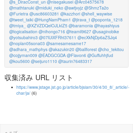
@s_DiracConst_un
@nisegakusei
@Arc04575678
@mathtanuki
@miduki_neko
@awtjvyjz
@ShmzTa2o
@Furietra
@usc86603281
@kazzhori
@shell_waywise
@tweet_taiki
@HungNamPham1
@jirava_t
@poponta_1218
@tmiya_
@XZVZDQelOJLkIZ5
@baramonia
@hayashiyus
@logicalisation
@nihongo716
@teamil9627
@usaginobike
@yotsubahiro3
@07lUiXFRht37611
@ecXkNjDp6aZSJq4
@noplan05sona03
@samesamesame17
@adhara_mathphys
@akazukin20
@ballforest
@cho_tekitou
@cojjyman009
@EADGCGDA
@Flavon6
@Guffuhhjfud
@kou5600
@seijuro1110
@taurin76483317
収集済み URL リスト
https://www.jstage.jst.go.jp/article/bjsiam/30/4/30_8/_article/-
char/ja/
(6)
ヘルプ