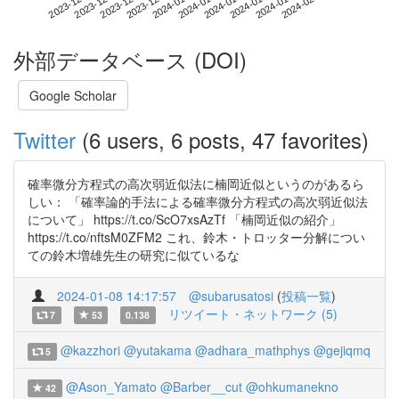
2024-01-28
2023-12-11
2023-12-29
2024-01-16
2024-02-03
2023-12-17
2024-01-04
2024-01-22
2023-12-23
2024-01-10
外部データベース (DOI)
Google Scholar
Twitter
(6 users, 6 posts, 47 favorites)
確率微分方程式の高次弱近似法に楠岡近似というのがあるら
しい： 「確率論的手法による確率微分方程式の高次弱近似法
について」 https://t.co/ScO7xsAzTf 「楠岡近似の紹介」
https://t.co/nftsM0ZFM2 これ、鈴木・トロッター分解につい
ての鈴木増雄先生の研究に似ているな
2024-01-08 14:17:57
@subarusatosi
(
投稿一覧
)
リツイート・ネットワーク (5)
7
53
0.138
@kazzhori
@yutakama
@adhara_mathphys
@gejiqmq
5
@Ason_Yamato
@Barber__cut
@ohkumanekno
42