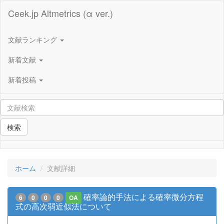
Ceek.jp Altmetrics (α ver.)
文献ランキング
新着文献
新着投稿
検索
ホーム
文献詳細
確率論的手法による確率微分方程
6
0
0
0
OA
式の高次弱近似法について