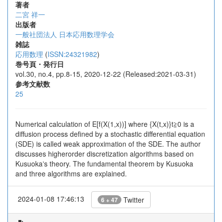
著者
二宮 祥一
出版者
一般社団法人 日本応用数理学会
雑誌
応用数理
(
ISSN:24321982
)
巻号頁・発行日
vol.30, no.4, pp.8-15, 2020-12-22 (Released:2021-03-31)
参考文献数
25
Numerical calculation of E[f(X(1,x))] where {X(t,x)}t≧0 is a
diffusion process defined by a stochastic differential equation
(SDE) is called weak approximation of the SDE. The author
discusses higherorder discretization algorithms based on
Kusuokaʼs theory. The fundamental theorem by Kusuoka
and three algorithms are explained.
2024-01-08 17:46:13
Twitter
6 + 47