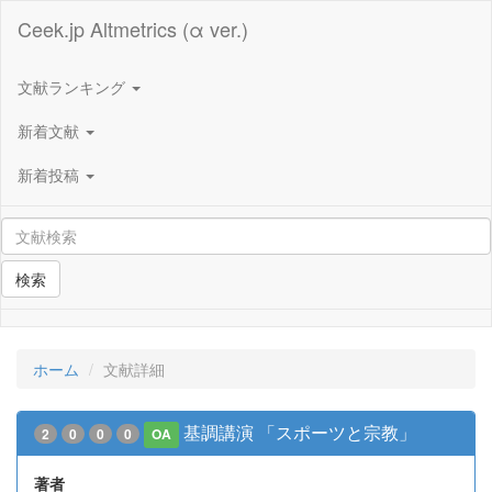
Ceek.jp Altmetrics (α ver.)
文献ランキング
新着文献
新着投稿
検索
ホーム
文献詳細
基調講演 「スポーツと宗教」
2
0
0
0
OA
著者