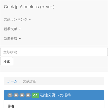
Ceek.jp Altmetrics (α ver.)
文献ランキング
新着文献
新着投稿
検索
ホーム
文献詳細
磁性分野への招待
2
0
0
0
OA
著者