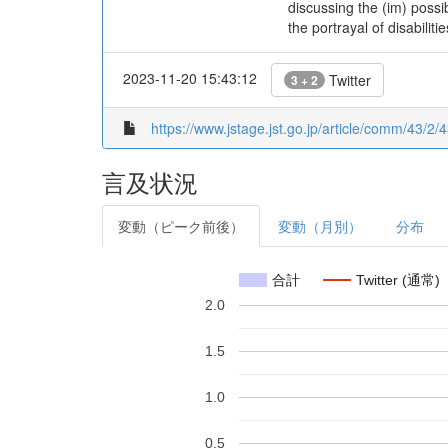
discussing the (im) possi
the portrayal of disabilit
2023-11-20 15:43:12
Twitter
3 + 2
https://www.jstage.jst.go.jp/article/comm/43/2
言及状況
変動（ピーク前後）
変動（月別）
分布
合計
Twitter (通常)
2.0
1.5
1.0
0.5