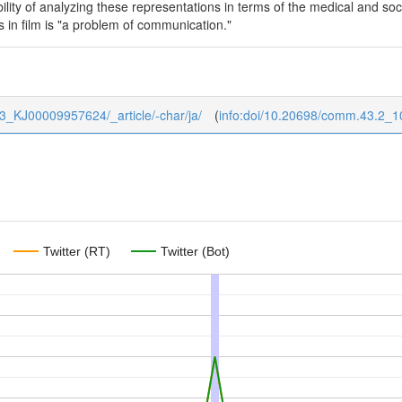
bility of analyzing these representations in terms of the medical and soc
ies in film is "a problem of communication."
/43_KJ00009957624/_article/-char/ja/
(
info:doi/10.20698/comm.43.2_1
Twitter (RT)
Twitter (Bot)