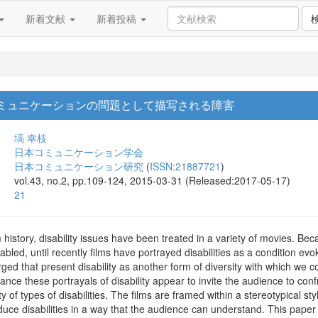
新着文献
新着投稿
 コミュニケーションの問題として描写される障害
塙 幸枝
日本コミュニケーション学会
日本コミュニケーション研究
(
ISSN:21887721
)
vol.43, no.2, pp.109-124, 2015-03-31 (Released:2017-05-17)
21
m history, disability issues have been treated in a variety of movies. Be
led, until recently films have portrayed disabilities as a condition evoki
ged that present disability as another form of diversity with which we
nce these portrayals of disability appear to invite the audience to confron
y of types of disabilities. The films are framed within a stereotypical s
e disabilities in a way that the audience can understand. This paper illu