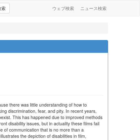
検索
ウェブ検索
ニュース検索
cause there was little understanding of how to
ng discrimination, fear, and pity. In recent years,
 coexist. This has happened due to improved methods
t disability issues, but in actuality these films fail
tyle of communication that is no more than a
strates the depiction of disabilities in film,