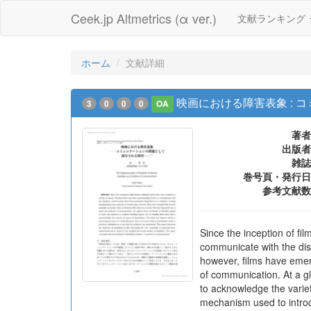
Ceek.jp Altmetrics (α ver.)
文献ランキング
ホーム
文献詳細
映画における障害表象 :
3
0
0
0
OA
著者
出版者
雑誌
巻号頁・発行日
参考文献数
Since the inception of fil
communicate with the disab
however, films have emer
of communication. At a gla
to acknowledge the variet
mechanism used to introduc