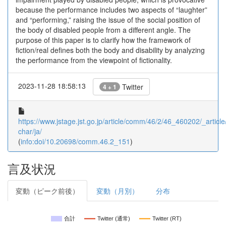
because the performance includes two aspects of “laughter”
and “performing,” raising the issue of the social position of
the body of disabled people from a different angle. The
purpose of this paper is to clarify how the framework of
fiction/real defines both the body and disability by analyzing
the performance from the viewpoint of fictionality.
2023-11-28 18:58:13
Twitter
4 + 1
https://www.jstage.jst.go.jp/article/comm/46/2/46_460202/_article
char/ja/
(
info:doi/10.20698/comm.46.2_151
)
言及状況
変動（ピーク前後）
変動（月別）
分布
合計
Twitter (通常)
Twitter (RT)