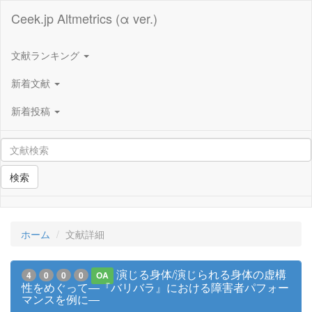
Ceek.jp Altmetrics (α ver.)
文献ランキング
新着文献
新着投稿
検索
ホーム
文献詳細
演じる身体/演じられる身体の虚構
4
0
0
0
OA
性をめぐって―『バリバラ』における障害者パフォー
マンスを例に―