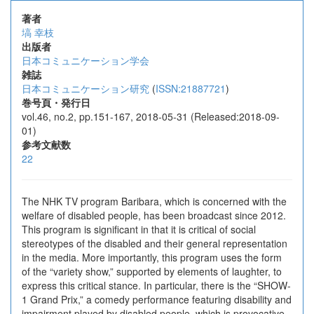
著者
塙 幸枝
出版者
日本コミュニケーション学会
雑誌
日本コミュニケーション研究
(
ISSN:21887721
)
巻号頁・発行日
vol.46, no.2, pp.151-167, 2018-05-31 (Released:2018-09-
01)
参考文献数
22
The NHK TV program Baribara, which is concerned with the
welfare of disabled people, has been broadcast since 2012.
This program is significant in that it is critical of social
stereotypes of the disabled and their general representation
in the media. More importantly, this program uses the form
of the “variety show,” supported by elements of laughter, to
express this critical stance. In particular, there is the “SHOW-
1 Grand Prix,” a comedy performance featuring disability and
impairment played by disabled people, which is provocative