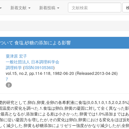
新着文献
新着投稿
ついて 食塩,砂糖の添加による影響
粟津原 宏子
一般社団法人 日本調理科学会
調理科学
(
ISSN:09105360
)
vol.15, no.2, pp.114-118, 1982-06-20 (Released:2013-04-26)
7
2
として,卵白,卵黄,全卵の各希釈液に食塩(0,0.5,1.0,1.5,2.0,2.5%
温度の変化を調べた.1.食塩は卵白,卵黄の凝固に対して全く異なった影
で最高となるが,添加量による差は小さかった.卵黄では1.0%添加まではあま
加に従い凝固力を増したが,その変化は卵白,卵黄における変化をほぼ反映
く減少した.卵黄も砂糖添加によリゼリー強度がかなり減少したが,全卵