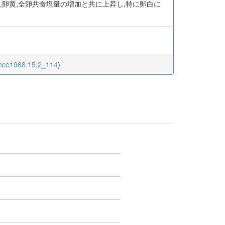
,卵黄,全卵共食塩量の増加と共に上昇し,特に卵白に
ence1968.15.2_114
)