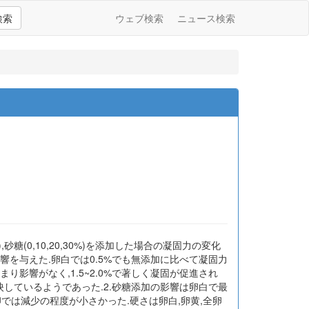
検索
ウェブ検索
ニュース検索
),砂糖(0,10,20,30%)を添加した場合の凝固力の変化
響を与えた.卵白では0.5%でも無添加に比べて凝固力
り影響がなく,1.5~2.0%で著しく凝固が促進され
しているようであった.2.砂糖添加の影響は卵白で最
では減少の程度が小さかった.硬さは卵白,卵黄,全卵