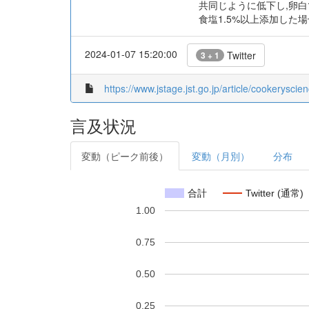
共同じように低下し,卵白
食塩1.5%以上添加した
2024-01-07 15:20:00
Twitter
3 + 1
https://www.jstage.jst.go.jp/article/cookerysci
言及状況
変動（ピーク前後）
変動（月別）
分布
合計
Twitter (通常)
1.00
0.75
0.50
0.25