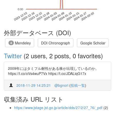
0.00
2024-01-27
2023-12-10
2023-12-28
2024-01-15
2024-02-02
2023-12-16
2024-01-03
2024-01-21
2023-12-22
2024-01-09
外部データベース (DOI)
Mendeley
DOI Chronograph
Google Scholar
4
Twitter
(2 users, 2 posts, 0 favorites)
2009年にはタミフル耐性がある株が出現しているのか。
https://t.co/oVs4wuP7Vx https://t.co/JDALiqG17x
2018-11-29 14:25:21
@bgnori
(
投稿一覧
)
収集済み URL リスト
https://www.jstage.jst.go.jp/article/dds/27/2/27_76/_pdf
(2)