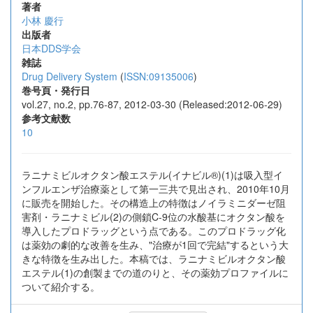
著者
小林 慶行
出版者
日本DDS学会
雑誌
Drug Delivery System
(
ISSN:09135006
)
巻号頁・発行日
vol.27, no.2, pp.76-87, 2012-03-30 (Released:2012-06-29)
参考文献数
10
ラニナミビルオクタン酸エステル(イナビル®)(1)は吸入型イ
ンフルエンザ治療薬として第一三共で見出され、2010年10月
に販売を開始した。その構造上の特徴はノイラミニダーゼ阻
害剤・ラニナミビル(2)の側鎖C-9位の水酸基にオクタン酸を
導入したプロドラッグという点である。このプロドラッグ化
は薬効の劇的な改善を生み、"治療が1回で完結"するという大
きな特徴を生み出した。本稿では、ラニナミビルオクタン酸
エステル(1)の創製までの道のりと、その薬効プロファイルに
ついて紹介する。