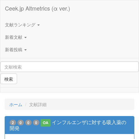
Ceek.jp Altmetrics (α ver.)
文献ランキング
新着文献
新着投稿
検索
ホーム
文献詳細
インフルエンザに対する吸入薬の
2
0
0
0
OA
開発