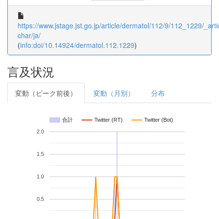
https://www.jstage.jst.go.jp/article/dermatol/112/9/112_1229/_artic
char/ja/
(
info:doi/10.14924/dermatol.112.1229
)
言及状況
変動（ピーク前後）
変動（月別）
分布
合計
Twitter (RT)
Twitter (Bot)
2.0
1.5
1.0
0.5