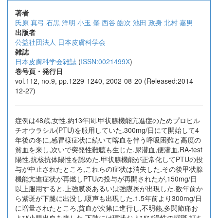
著者
氏原 真弓
石黒 洋明
小玉 肇
西谷 皓次
池田 政身
北村 嘉男
出版者
公益社団法人 日本皮膚科学会
雑誌
日本皮膚科学会雑誌
(
ISSN:0021499X
)
巻号頁・発行日
vol.112, no.9, pp.1229-1240, 2002-08-20 (Released:2014-
12-27)
症例は48歳,女性.約13年間.甲状腺機能亢進症のためプロピル
チオウラシル(PTU)を服用していた.300mg/日にて開始して4
年後の冬に,感冒様症状に続いて喀血を伴う呼吸困難と高度の
貧血を来し,次いで突発性難聴も生じた.尿潜血,便潜血,RA-test
陽性,抗核抗体陽性を認めた.甲状腺機能が正常化してPTUの投
与が中止されたところ,これらの症状は消失した.その後甲状腺
機能亢進症状が再燃しPTUの投与が再開されたが,150mg/日
以上服用すると,上強膜炎あるいは強膜炎が出現した.数年前か
ら紫斑が下腿に出没し,嗄声も出現した.1.5年前より300mg/日
に増量されたところ,貧血が次第に進行し,不明熱,多関節痛お
よび小腸出血を来した.下肢には環状およびび漫性の紫斑,打ち