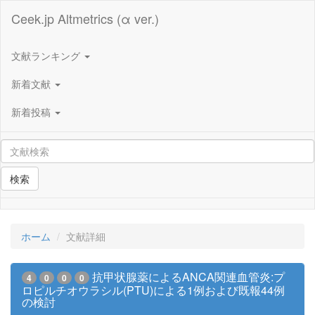
Ceek.jp Altmetrics (α ver.)
文献ランキング
新着文献
新着投稿
検索
ホーム
文献詳細
抗甲状腺薬によるANCA関連血管炎:プ
4
0
0
0
ロピルチオウラシル(PTU)による1例および既報44例
の検討