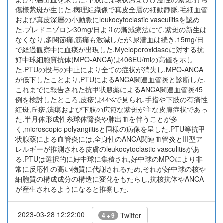
傷様紫斑が生じた.病理組織像で真皮全層の細動静脈,毛細血管
および真皮深層の小動脈にleukocytoclastic vasculitisを認め
た.プレドニゾロン30mg/日よりの漸減療法にて,紫斑の新生は
なくなり,多関節痛,筋痛も激減したが,尿潜血は続き,15mg/日
で経過観察中に血痰が出現した.Myeloperoxidaseに対する抗
好中球細胞質抗体(MPO-ANCA)は406EU/mlの高値を示し
た.PTUの投与の中止により全ての症状が消失し,MPO-ANCA
が低下したことより,PTUによるANCA関連血管炎と診断した.
これまでに報告された抗甲状腺薬によるANCA関連血管炎45
例を検討したところ,皮疹は44%で見られ,手指や下肢の有痛性
紅斑,丘疹,潰瘍および下肢の広範な紫斑が主な皮膚症状であっ
た.半月体形成性糸球体腎炎や肺出血を伴うことが多
く,microscopic polyangiitisと同様の病像を呈した.PTU等抗甲
状腺薬による血管炎には,全身性のANCA関連血管炎とIII型ア
レルギーが推測される皮膚のleukocytoclastic vasculitisがあ
る.PTUは選択的に好中球に集積され,好中球のMPOにより非
常に反応性の高い物質に代謝されるため,それが好中球の核や
細胞質の構成成分の構造に変化をもたらし,抗核抗体やANCA
が産生されるようになると推察した.
2023-03-28 12:22:00
Twitter
4 + 9