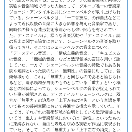
実験を音楽領域で行った人物として、グループ唯一の音楽家
ジョージ・アンタイルと共にシェーンベルクが取り上げられ
ている。シェーンベルクは、「十二音技法」の作曲法などに
よって近代以後の音楽に大きな影響を与えた音楽家であり、
同時代の様々な造形芸術家達からも強い関心を有されてい
た。デ・ステイルは、様々な音楽活動や『デ・ステイル』誌
の音楽に関する論文において、シェーンベルクの音楽を取り
扱っており、そこではシェーンベルクの音楽について、
「デ・ステイル音楽」、「構成主義的音楽」、「キュビスム
の音楽」、「機械的音楽」などと造形領域の言語を用いて論
じていた。一方で、シェーンベルクの音楽の特徴でもある長
調や短調といった調のない「無調性」の音楽に対しては、音
楽領域から、これは「無重力」と同じものであると論じられ
るなど、造形領域が自明のものとしている「重力」という概
念との関係によっても、シェーンベルクの音楽が捉えられて
いた事が確認される。デ・ステイルとシェーンベルクは、双
方が「無重力」の追及や「上下左右の消失」という言語を用
いて各々の芸術空間において共通する概念を示していた。そ
こでは、それぞれの芸術領域が自明としている造形領域にお
いては「重力」や音楽領域においては「調性」といったもの
に束縛されない、自由な表現を求める実験が作品に表現され
ていた。そして、この「無重力」や「上下左右の消失」とい