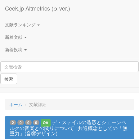
Ceek.jp Altmetrics (α ver.)
文献ランキング
新着文献
新着投稿
検索
ホーム
文献詳細
デ・ステイルの造形とシェーンベ
2
0
0
0
OA
ルクの音楽との関りについて : 共通概念としての「無
重力」(音響デザイン)