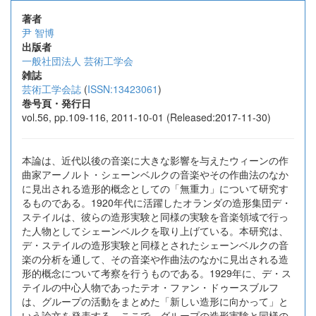
著者
尹 智博
出版者
一般社団法人 芸術工学会
雑誌
芸術工学会誌
(
ISSN:13423061
)
巻号頁・発行日
vol.56, pp.109-116, 2011-10-01 (Released:2017-11-30)
本論は、近代以後の音楽に大きな影響を与えたウィーンの作
曲家アーノルト・シェーンベルクの音楽やその作曲法のなか
に見出される造形的概念としての「無重力」について研究す
るものである。1920年代に活躍したオランダの造形集団デ・
ステイルは、彼らの造形実験と同様の実験を音楽領域で行っ
た人物としてシェーンベルクを取り上げている。本研究は、
デ・ステイルの造形実験と同様とされたシェーンベルクの音
楽の分析を通して、その音楽や作曲法のなかに見出される造
形的概念について考察を行うものである。1929年に、デ・ス
テイルの中心人物であったテオ・ファン・ドゥースブルフ
は、グループの活動をまとめた「新しい造形に向かって」と
いう論文を発表する。ここで、グループの造形実験と同様の