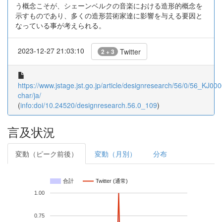
う概念こそが、シェーンベルクの音楽における造形的概念を
示すものであり、多くの造形芸術家達に影響を与える要因と
なっている事が考えられる。
2023-12-27 21:03:10
Twitter
2 + 3
https://www.jstage.jst.go.jp/article/designresearch/56/0/56_KJ00
char/ja/
(
info:doi/10.24520/designresearch.56.0_109
)
言及状況
変動（ピーク前後）
変動（月別）
分布
合計
Twitter (通常)
1.00
0.75