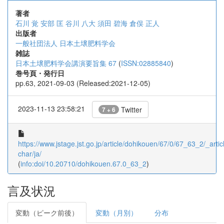
著者
石川 覚
安部 匡
谷川 八大
須田 碧海
倉俣 正人
出版者
一般社団法人 日本土壌肥料学会
雑誌
日本土壌肥料学会講演要旨集 67
(
ISSN:02885840
)
巻号頁・発行日
pp.63, 2021-09-03 (Released:2021-12-05)
2023-11-13 23:58:21
Twitter
7 + 6
https://www.jstage.jst.go.jp/article/dohikouen/67/0/67_63_2/_articl
char/ja/
(
info:doi/10.20710/dohikouen.67.0_63_2
)
言及状況
変動（ピーク前後）
変動（月別）
分布