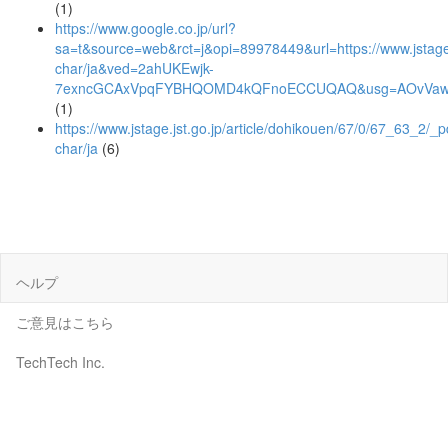
(1)
https://www.google.co.jp/url?
sa=t&source=web&rct=j&opi=89978449&url=https://www.jstage.j
char/ja&ved=2ahUKEwjk-
7exncGCAxVpqFYBHQOMD4kQFnoECCUQAQ&usg=AOvVaw
(1)
https://www.jstage.jst.go.jp/article/dohikouen/67/0/67_63_2/_p
char/ja
(6)
ヘルプ
ご意見はこちら
TechTech Inc.