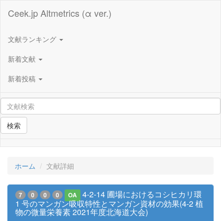
Ceek.jp Altmetrics (α ver.)
文献ランキング
新着文献
新着投稿
検索
ホーム
文献詳細
4-2-14 圃場におけるコシヒカリ環
7
0
0
0
OA
1 号のマンガン吸収特性とマンガン資材の効果(4-2 植
物の微量栄養素 2021年度北海道大会)