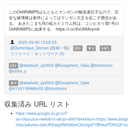
このOsNRAMP5はもともとマンガンの輸送遺伝子なので、完
全な破壊株は条件によってはマンガン欠乏を起こす懸念があ
る。 あきたこまちRの低カドミウム性は、コシヒカリ環1号の
OsNRAMP5に由来する。 https://t.co/KxUNfAvym8
2023-09-06 13:05:23
@Dominique_Domon
(
投稿一覧
)
5
4
0.671
リツイート・ネットワーク (5)
@akatsuki_yy0503
@Exosphere_Gaia
@tricolororo
5
@ohira_y
@akatsuki_yy0503
@Exosphere_Gaia
4
@41V01V9AA0v53
@tricolororo
収集済み URL リスト
https://www.google.co.jp/url?
sa=t&source=web&rct=j&opi=89978449&url=https://www.jstage.j
char/ja&ved=2ahUKEwig5NH2kbeCAxUgsFYBHeaPDK0QFn