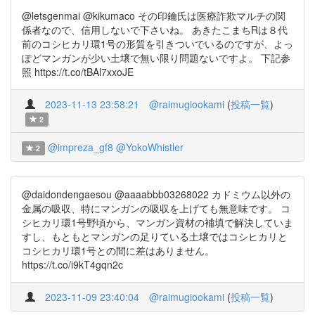
@letsgenmai @kikumaco その印鑰氏は医療詐欺マルチの関
係者なので、信用しないで下さいね。 あきたこまちRは８代
前のコシヒカリ環1号の形質を引きついでいるのですが、よっ
ぽどマンガンが少い土壌で無い限り問題ないですよ。 下記参
照 https://t.co/tBAl7xxoJE
2023-11-13 23:58:21
@raimugiookami
(
投稿一覧
)
2
@impreza_gf8
@YokoWhistler
2
@daidondengaesou @aaaabbb03268022 カドミウム以外の
金属の吸収、特にマンガンの吸収を上げても無意味です。 コ
シヒカリ環1号野頃から、マンガン資材の補填で解決していま
すし、もともとマンガンの足りている土壌ではコシヒカリと
コシヒカリ環1号との間に差はありません。
https://t.co/i9kT4gqn2c
2023-11-09 23:40:04
@raimugiookami
(
投稿一覧
)