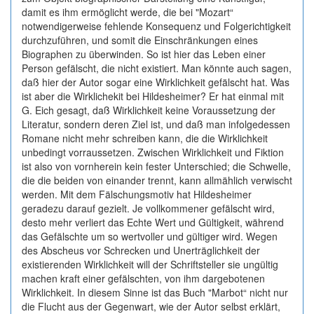
damit es ihm ermöglicht werde, die bei "Mozart“
notwendigerweise fehlende Konsequenz und Folgerichtigkeit
durchzuführen, und somit die Einschränkungen eines
Biographen zu überwinden. So ist hier das Leben einer
Person gefälscht, die nicht existiert. Man könnte auch sagen,
daß hier der Autor sogar eine Wirklichkeit gefälscht hat. Was
ist aber die Wirklichekit bei Hildesheimer? Er hat einmal mit
G. Eich gesagt, daß Wirklichkeit keine Voraussetzung der
Literatur, sondern deren Ziel ist, und daß man infolgedessen
Romane nicht mehr schreiben kann, die die Wirklichkeit
unbedingt vorraussetzen. Zwischen Wirklichkeit und Fiktion
ist also von vornherein kein fester Unterschied; die Schwelle,
die die beiden von einander trennt, kann allmählich verwischt
werden. Mit dem Fälschungsmotiv hat Hildesheimer
geradezu darauf gezielt. Je vollkommener gefälscht wird,
desto mehr verliert das Echte Wert und Gültigkeit, während
das Gefälschte um so wertvoller und gültiger wird. Wegen
des Abscheus vor Schrecken und Unerträglichkeit der
existierenden Wirklichkeit will der Schriftsteller sie ungültig
machen kraft einer gefälschten, von ihm dargebotenen
Wirklichkeit. In diesem Sinne ist das Buch "Marbot“ nicht nur
die Flucht aus der Gegenwart, wie der Autor selbst erklärt,