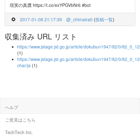
現実の真贋 https://t.co/exYPGVbNr6 #bot
2017-01-08 21:17:39
@_chimaira0
(
投稿一覧
)
収集済み URL リスト
https://www.jstage.jst.go.jp/article/dokubun1947/82/0/82_0_1
(1)
https://www.jstage.jst.go.jp/article/dokubun1947/82/0/82_0_12
char/ja
(1)
ヘルプ
ご意見はこちら
TechTech Inc.