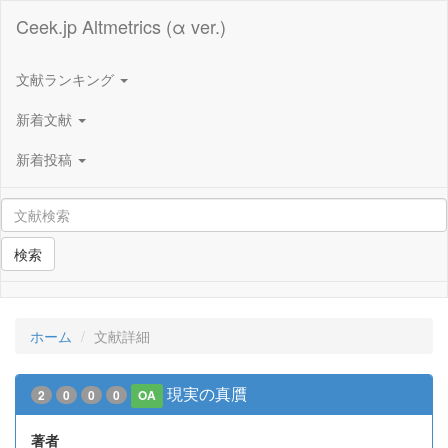
Ceek.jp Altmetrics (α ver.)
文献ランキング
新着文献
新着投稿
検索
ホーム
文献詳細
現実の真贋
2
0
0
0
OA
著者