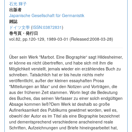
石光 輝子
出版者
Japanische Gesellschaft für Germanistik
雑誌
ドイツ文學
(
ISSN:03872831
)
巻号頁・発行日
vol.82, pp.120-129, 1989-03-01 (Released:2008-03-28)
Über sein Werk "Marbot. Eine Biographie“ sagt Hildesheimer,
er könne es nicht übertreffen, und habe sich mit ihm die
Möglichkeit verstellt, jemals wieder ein erzählendes Buch zu
schreiben. Tatsächlich hat er bis heute nichts mehr
veröffentlicht, außer der kleinen essayhaften Prosa
"Mitteilungen an Max“ und den Notizen und Vorträgen, die
aus der früheren Zeit stammen. Worin liegt die Bedeutung
des Buches, das seinen Verfasser zu einer solch endgültigen
Absage kommen ließ?Dem Werk ist deshalb so große
Aufinerksamkeit des Publikums gewidmet worden, weil es,
obwohl der Autor es im Titel als eine Biographie bezeichnet
und dementsprechend verschiedene anscheinend reale
Schriften, Aufzeichnungen und Briefe hineingearbeitet hat,