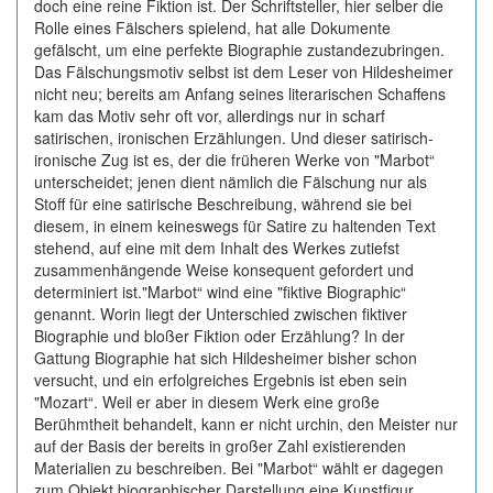
doch eine reine Fiktion ist. Der Schriftsteller, hier selber die
Rolle eines Fälschers spielend, hat alle Dokumente
gefälscht, um eine perfekte Biographie zustandezubringen.
Das Fälschungsmotiv selbst ist dem Leser von Hildesheimer
nicht neu; bereits am Anfang seines literarischen Schaffens
kam das Motiv sehr oft vor, allerdings nur in scharf
satirischen, ironischen Erzählungen. Und dieser satirisch-
ironische Zug ist es, der die früheren Werke von "Marbot“
unterscheidet; jenen dient nämlich die Fälschung nur als
Stoff für eine satirische Beschreibung, während sie bei
diesem, in einem keineswegs für Satire zu haltenden Text
stehend, auf eine mit dem Inhalt des Werkes zutiefst
zusammenhängende Weise konsequent gefordert und
determiniert ist."Marbot“ wind eine "fiktive Biographic“
genannt. Worin liegt der Unterschied zwischen fiktiver
Biographie und bloßer Fiktion oder Erzählung? In der
Gattung Biographie hat sich Hildesheimer bisher schon
versucht, und ein erfolgreiches Ergebnis ist eben sein
"Mozart“. Weil er aber in diesem Werk eine große
Berühmtheit behandelt, kann er nicht urchin, den Meister nur
auf der Basis der bereits in großer Zahl existierenden
Materialien zu beschreiben. Bei "Marbot“ wählt er dagegen
zum Objekt biographischer Darstellung eine Kunstfigur,