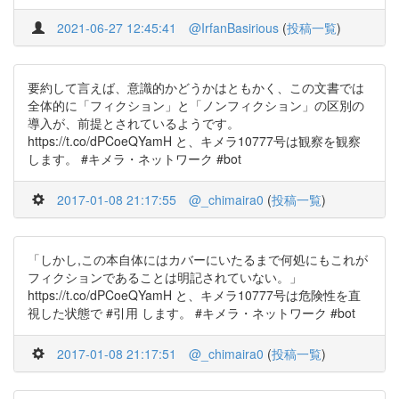
2021-06-27 12:45:41
@IrfanBasirious
(
投稿一覧
)
要約して言えば、意識的かどうかはともかく、この文書では
全体的に「フィクション」と「ノンフィクション」の区別の
導入が、前提とされているようです。
https://t.co/dPCoeQYamH と、キメラ10777号は観察を観察
します。 #キメラ・ネットワーク #bot
2017-01-08 21:17:55
@_chimaira0
(
投稿一覧
)
「しかし,この本自体にはカバーにいたるまで何処にもこれが
フィクションであることは明記されていない。」
https://t.co/dPCoeQYamH と、キメラ10777号は危険性を直
視した状態で #引用 します。 #キメラ・ネットワーク #bot
2017-01-08 21:17:51
@_chimaira0
(
投稿一覧
)