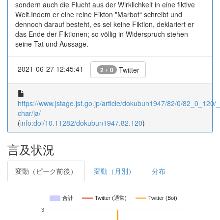
sondern auch die Flucht aus der Wirklichkeit in eine fiktive
Welt.Indem er eine reine Fikton "Marbot“ schreibt und
dennoch darauf besteht, es sei keine Fiktion, deklariert er
das Ende der Fiktionen; so völlig in Widerspruch stehen
seine Tat und Aussage.
2021-06-27 12:45:41
Twitter
2 + 0
https://www.jstage.jst.go.jp/article/dokubun1947/82/0/82_0_120/_a
char/ja/
(
info:doi/10.11282/dokubun1947.82.120
)
言及状況
変動（ピーク前後）
変動（月別）
分布
合計
Twitter (通常)
Twitter (Bot)
3