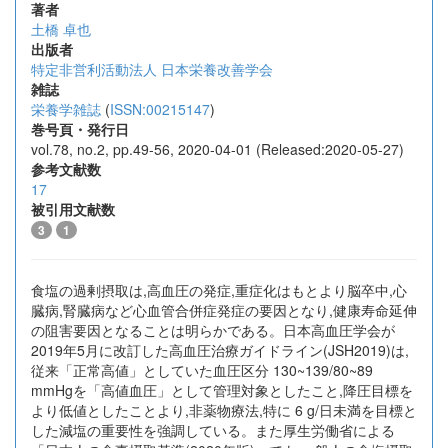
著者
土橋 卓也
出版者
特定非営利活動法人 日本栄養改善学会
雑誌
栄養学雑誌
(
ISSN:00215147
)
巻号頁・発行日
vol.78, no.2, pp.49-56, 2020-04-01 (Released:2020-05-27)
参考文献数
17
被引用文献数
3
1
食塩の過剰摂取は,高血圧の発症,重症化はもとより脳卒中,心
臓病,腎臓病など心血管合併症発症の要因となり,健康寿命延伸
の阻害要因となることは明らかである。日本高血圧学会が
2019年5月に改訂した高血圧治療ガイドライン(JSH2019)は,
従来「正常高値」としていた血圧区分 130~139/80~89
mmHgを「高値血圧」として管理対象としたこと,降圧目標を
より低値としたことより,非薬物療法,特に 6 g/日未満を目標と
した減塩の重要性を強調している。また厚生労働省による