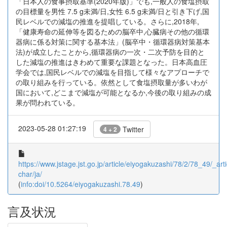
「日本人の食事摂取基準(2020年版)」でも,一般人の食塩摂取
の目標量を男性 7.5 g未満/日,女性 6.5 g未満/日と引き下げ,国
民レベルでの減塩の推進を提唱している。さらに,2018年,
「健康寿命の延伸等を図るための脳卒中,心臓病その他の循環
器病に係る対策に関する基本法」(脳卒中・循環器病対策基本
法)が成立したことから,循環器病の一次・二次予防を目的と
した減塩の推進はきわめて重要な課題となった。日本高血圧
学会では,国民レベルでの減塩を目指して様々なアプローチで
の取り組みを行っている。依然として食塩摂取量が多いわが
国において,どこまで減塩が可能となるか,今後の取り組みの成
果が問われている。
2023-05-28 01:27:19
Twitter
4 + 2
https://www.jstage.jst.go.jp/article/eiyogakuzashi/78/2/78_49/_arti
char/ja/
(
info:doi/10.5264/eiyogakuzashi.78.49
)
言及状況