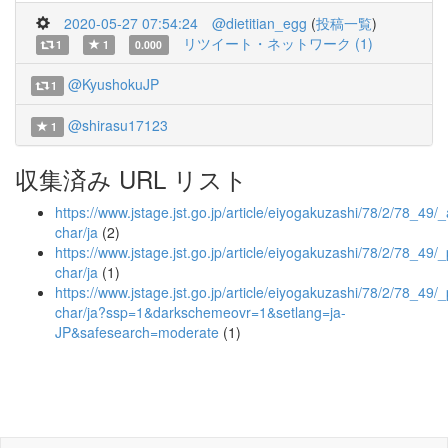
2020-05-27 07:54:24
@dietitian_egg
(
投稿一覧
)
リツイート・ネットワーク (1)
1
1
0.000
@KyushokuJP
1
@shirasu17123
1
収集済み URL リスト
https://www.jstage.jst.go.jp/article/eiyogakuzashi/78/2/78_49/_a
char/ja
(2)
https://www.jstage.jst.go.jp/article/eiyogakuzashi/78/2/78_49/_
char/ja
(1)
https://www.jstage.jst.go.jp/article/eiyogakuzashi/78/2/78_49/_
char/ja?ssp=1&darkschemeovr=1&setlang=ja-
JP&safesearch=moderate
(1)