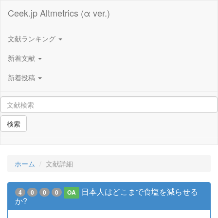
Ceek.jp Altmetrics (α ver.)
文献ランキング
新着文献
新着投稿
検索
ホーム
文献詳細
日本人はどこまで食塩を減らせる
4
0
0
0
OA
か?