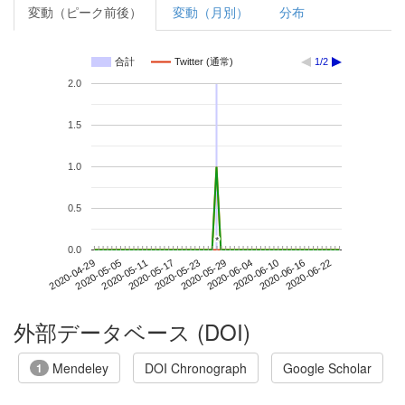
変動（ピーク前後）
変動（月別）
分布
合計
Twitter (通常)
1/2
2.0
1.5
1.0
0.5
*
*
0.0
2020-06-16
2020-04-29
2020-05-17
2020-06-04
2020-06-22
2020-05-05
2020-05-23
2020-06-10
2020-05-11
2020-05-29
外部データベース (DOI)
Mendeley
DOI Chronograph
Google Scholar
1