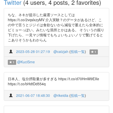
Twitter
(4 users, 4 posts, 2 favorites)
ちな、ネキが提示した厳選ソースとしては
https://t.co/2vqslxzyMV 介入実験？のデータがあるけど、こ
の中で言うとジジイは食欲ないから減塩で萎えたら全体的に
ビミョーっぽい。みたいな箇所とかはある。 そういうの掘り
下げたら、一見マジ情報でもちょいちょいノリで繋げてると
こありそうかもわからん
2023-05-28 01:27:19
@catzjah
(
投稿一覧
)
1
@KuciSme
1
日本人、塩分摂取量が多すぎる https://t.co/d70HmM9EXe
https://t.co/bHdtDd554q
2021-06-07 18:48:30
@rikeidia
(
投稿一覧
)