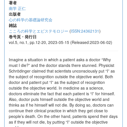
著者
南学 正仁
出版者
心の科学の基礎論研究会
雑誌
こころの科学とエピステモロジー
(
ISSN:24362131
)
巻号頁・発行日
vol.5, no.1, pp.12-20, 2023-05-15 (Released:2023-06-02)
Imagine a situation in which a patient asks a doctor “Why
must I die?” and the doctor stands there stunned. Physicist
Schrödinger claimed that scientists unconsciously put “I” as
the subject of recognition outside the objective world. Both
doctor and patient put “I” as the subject of recognition
outside the objective world. In medicine as a science,
doctors eliminate the fact that each patient is “I” for himself.
Also, doctor puts himself outside the objective world and
thinks as if he himself will not die. By doing so, doctors can
continue their clinical practice in which they get close to
people’s death. On the other hand, patients spend their days
as if they will not die, by putting “I” outside the objective