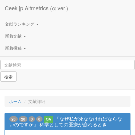
Ceek.jp Altmetrics (α ver.)
文献ランキング
新着文献
新着投稿
検索
ホーム
文献詳細
「なぜ私が死ななければならな
20
20
0
0
OA
いのですか」 科学としての医療が崩れるとき