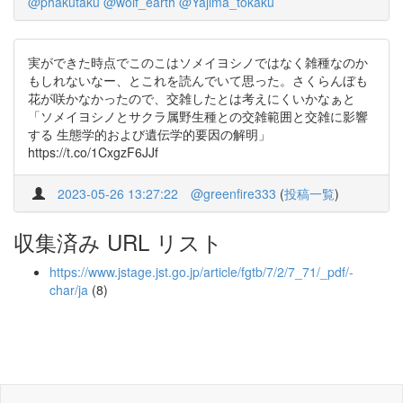
@phakutaku
@wolf_earth
@Yajima_tokaku
実ができた時点でこのこはソメイヨシノではなく雑種なのか
もしれないなー、とこれを読んでいて思った。さくらんぼも
花が咲かなかったので、交雑したとは考えにくいかなぁと
「ソメイヨシノとサクラ属野生種との交雑範囲と交雑に影響
する 生態学的および遺伝学的要因の解明」
https://t.co/1CxgzF6JJf
2023-05-26 13:27:22
@greenfire333
(
投稿一覧
)
収集済み URL リスト
https://www.jstage.jst.go.jp/article/fgtb/7/2/7_71/_pdf/-
char/ja
(8)