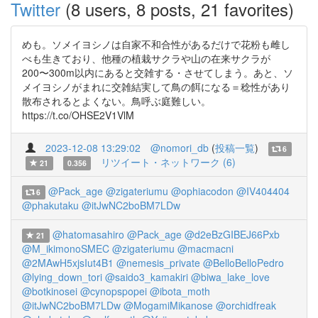
Twitter
(8 users, 8 posts, 21 favorites)
めも。ソメイヨシノは自家不和合性があるだけで花粉も雌し
べも生きており、他種の植栽サクラや山の在来サクラが
200〜300m以内にあると交雑する・させてしまう。あと、ソ
メイヨシノがまれに交雑結実して鳥の餌になる＝稔性があり
散布されるとよくない。鳥呼ぶ庭難しい。
https://t.co/OHSE2V1VlM
2023-12-08 13:29:02
@nomori_db
(
投稿一覧
)
6
リツイート・ネットワーク (6)
21
0.356
@Pack_age
@zigateriumu
@ophiacodon
@IV404404
6
@phakutaku
@itJwNC2boBM7LDw
@hatomasahiro
@Pack_age
@d2eBzGIBEJ66Pxb
21
@M_ikimonoSMEC
@zigateriumu
@macmacni
@2MAwH5xjsIut4B1
@nemesis_private
@BelloBelloPedro
@lying_down_tori
@saido3_kamakiri
@biwa_lake_love
@botkinosei
@cynopspopei
@ibota_moth
@itJwNC2boBM7LDw
@MogamiMikanose
@orchidfreak