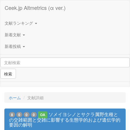
Ceek.jp Altmetrics (α ver.)
文献ランキング
新着文献
新着投稿
検索
ホーム
文献詳細
ソメイヨシノとサクラ属野生種と
8
0
0
0
OA
の交雑範囲と交雑に影響する生態学的および遺伝学的
要因の解明