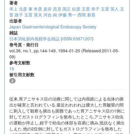
著者
串上 元彦
東 冬彦
炭谷 昌克
国正 紀彦
玉置 幸子
玉置 英人
玉
置 政子
玉置 英夫
河合 純
伊藤 秀一
西岡 新吾
出版者
Japan Gastroenterological Endoscopy Society
雑誌
日本消化器内視鏡学会雑誌
(
ISSN:03871207
)
巻号頁・発行日
vol.36, no.1, pp.144-149, 1994-01-20 (Released:2011-05-
09)
参考文献数
15
被引用文献数
2
従来,胃アニサキス症の治療に関しては内視鏡による虫体の摘
出が確実と言われている.最近われわれは腫大した胃皺襞の間
に刺入して観察も摘出も困難であった胃アニサキス症の1例に
対してガストログラフィンを散布したところ,アニサキス幼虫
の運動が停止し,鉗子で幼虫の体部を容易に摘み,抵抗なく摘出
しえた.他の2症例に対してもガストログラフィンを散布した