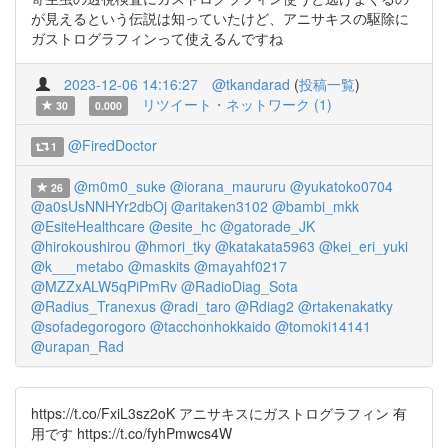
が見えるという伝説は知っていたけど、アニサキスの駆除に
ガストログラフィンって使えるんですね
2023-12-06 14:16:27
@tkandarad
(
投稿一覧
)
リツイート・ネットワーク (1)
30
0.000
@FiredDoctor
1
@m0m0_suke
@iorana_maururu
@yukatoko0704
26
@a0sUsNNHYr2dbOj
@aritaken3102
@bambi_mkk
@EsiteHealthcare
@esite_hc
@gatorade_JK
@hirokoushirou
@hmori_tky
@katakata5963
@kei_eri_yuki
@k___metabo
@maskits
@mayahf0217
@MZZxALW5qPiPmRv
@RadioDiag_Sota
@Radius_Tranexus
@radi_taro
@Rdiag2
@rtakenakatky
@sofadegorogoro
@tacchonhokkaido
@tomoki14141
@urapan_Rad
https://t.co/FxiL3sz2oK アニサキスにガストログラフィン 有
用です https://t.co/fyhPmwcs4W