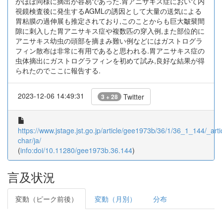
がほぼ同様に摘出が容易であった.胃アニサキス症において内
視鏡検査後に発生するAGMLの誘因として大量の送気による
胃粘膜の過伸展も推定されており,このことからも巨大皺襞間
隙に刺入した胃アニサキス症や複数匹の穿入例,また部位的に
アニサキス幼虫の頭部を摘まみ難い例などにはガストログラ
フィン散布は非常に有用であると思われる.胃アニサキス症の
虫体摘出にガストログラフィンを初めて試み,良好な結果が得
られたのでここに報告する.
2023-12-06 14:49:31
Twitter
3 + 28
https://www.jstage.jst.go.jp/article/gee1973b/36/1/36_1_144/_artic
char/ja/
(
info:doi/10.11280/gee1973b.36.144
)
言及状況
変動（ピーク前後）
変動（月別）
分布