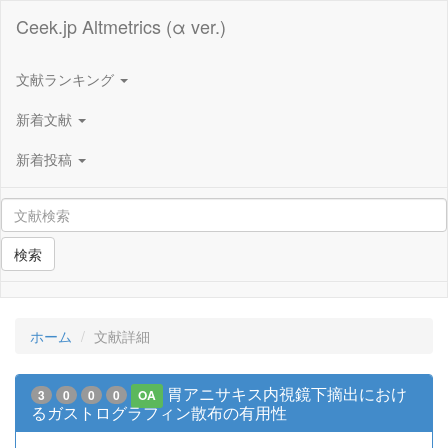
Ceek.jp Altmetrics (α ver.)
文献ランキング
新着文献
新着投稿
検索
ホーム
文献詳細
胃アニサキス内視鏡下摘出におけ
3
0
0
0
OA
るガストログラフィン散布の有用性