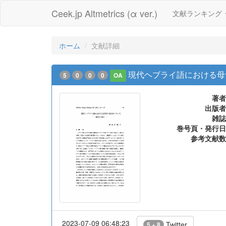
Ceek.jp Altmetrics (α ver.)
文献ランキング
ホーム
文献詳細
現代ヘブライ語における母
5
0
0
0
OA
著者
出版者
雑誌
巻号頁・発行日
参考文献数
2023-07-09 06:48:23
Twitter
5 + 8