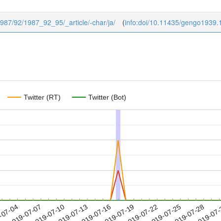
/1987/92/1987_92_95/_article/-char/ja/
(
info:doi/10.11435/gengo1939
Twitter (RT)
Twitter (Bot)
2019-07-25
2019-07-28
2019-07
-07-04
2
2019-07-07
2019-07-10
2019-07-13
2019-07-16
2019-07-19
2019-07-22