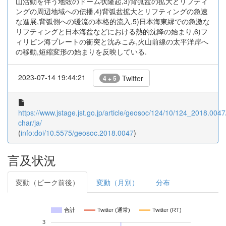
山活動を伴う地殻のドーム状隆起,3)背弧盆の拡大とリフティ
ングの周辺地域への伝播,4)背弧盆拡大とリフティングの急速
な進展,背弧側への暖流の本格的流入,5)日本海東縁での急激な
リフティングと日本海盆などにおける熱的沈降の始まり,6)フ
ィリピン海プレートの衝突と沈みこみ,火山前線の太平洋岸へ
の移動,短縮変形の始まりを反映している.
2023-07-14 19:44:21
Twitter
4 + 5
https://www.jstage.jst.go.jp/article/geosoc/124/10/124_2018.0047/
char/ja/
(
info:doi/10.5575/geosoc.2018.0047
)
言及状況
変動（ピーク前後）
変動（月別）
分布
合計
Twitter (通常)
Twitter (RT)
3