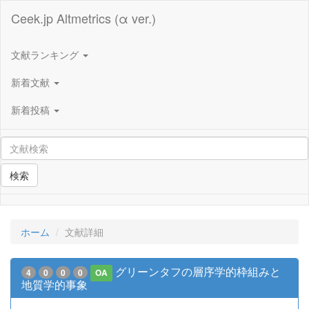
Ceek.jp Altmetrics (α ver.)
文献ランキング
新着文献
新着投稿
検索
ホーム
文献詳細
グリーンタフの層序学的枠組みと
4
0
0
0
OA
地質学的事象