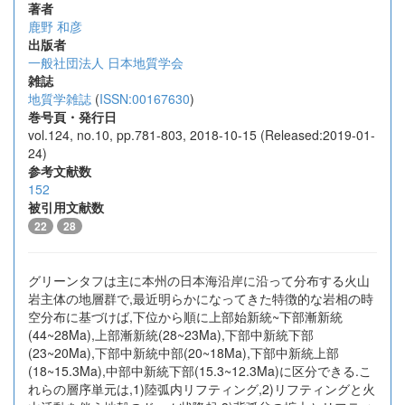
著者
鹿野 和彦
出版者
一般社団法人 日本地質学会
雑誌
地質学雑誌
(
ISSN:00167630
)
巻号頁・発行日
vol.124, no.10, pp.781-803, 2018-10-15 (Released:2019-01-
24)
参考文献数
152
被引用文献数
22
28
グリーンタフは主に本州の日本海沿岸に沿って分布する火山
岩主体の地層群で,最近明らかになってきた特徴的な岩相の時
空分布に基づけば,下位から順に上部始新統~下部漸新統
(44~28Ma),上部漸新統(28~23Ma),下部中新統下部
(23~20Ma),下部中新統中部(20~18Ma),下部中新統上部
(18~15.3Ma),中部中新統下部(15.3~12.3Ma)に区分できる.こ
れらの層序単元は,1)陸弧内リフティング,2)リフティングと火