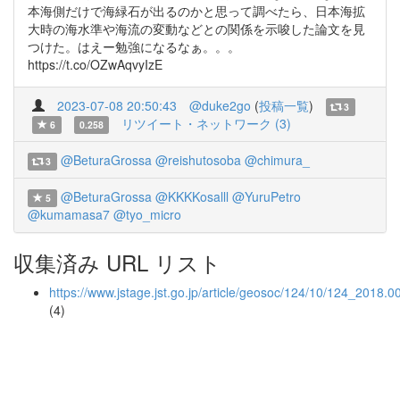
本海側だけで海緑石が出るのかと思って調べたら、日本海拡
大時の海水準や海流の変動などとの関係を示唆した論文を見
つけた。はえー勉強になるなぁ。。。
https://t.co/OZwAqvyIzE
2023-07-08 20:50:43
@duke2go
(
投稿一覧
)
3
リツイート・ネットワーク (3)
6
0.258
@BeturaGrossa
@reishutosoba
@chimura_
3
@BeturaGrossa
@KKKKosalll
@YuruPetro
5
@kumamasa7
@tyo_micro
収集済み URL リスト
https://www.jstage.jst.go.jp/article/geosoc/124/10/124_2018.0
(4)