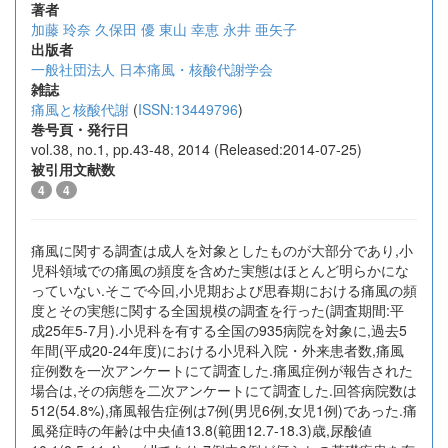
著者
加藤 玲奈
久保田 優
東山 幸恵
永井 亜矢子
出版者
一般社団法人 日本痛風・核酸代謝学会
雑誌
痛風と核酸代謝
(
ISSN:13449796
)
巻号頁・発行日
vol.38, no.1, pp.43-48, 2014 (Released:2014-07-25)
被引用文献数
4
4
痛風に関する調査は成人を対象としたものが大部分であり,小
児科領域での痛風の頻度を含めた実態はほとんど明らかにな
っていない.そこで今回,小児期および思春期における痛風の頻
度とその実態に関する全国規模の調査を行った(調査期間:平
成25年5-7月).小児科を有する全国の935病院を対象に,過去5
年間(平成20-24年度)における小児科入院・外来患者数,痛風
症例数を一次アンケートにて調査した.痛風症例が報告された
場合は,その病態を二次アンケートにて調査した.回答病院数は
512(54.8%),痛風報告症例は7例(男児6例,女児1例)であった.痛
風発症時の年齢は中央値13.8(範囲12.7-18.3)歳,尿酸値