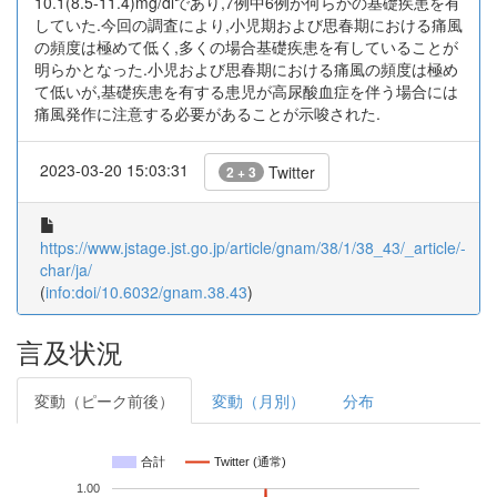
10.1(8.5-11.4)mg/dlであり,7例中6例が何らかの基礎疾患を有
していた.今回の調査により,小児期および思春期における痛風
の頻度は極めて低く,多くの場合基礎疾患を有していることが
明らかとなった.小児および思春期における痛風の頻度は極め
て低いが,基礎疾患を有する患児が高尿酸血症を伴う場合には
痛風発作に注意する必要があることが示唆された.
2023-03-20 15:03:31
Twitter
2 + 3
https://www.jstage.jst.go.jp/article/gnam/38/1/38_43/_article/-
char/ja/
(
info:doi/10.6032/gnam.38.43
)
言及状況
変動（ピーク前後）
変動（月別）
分布
合計
Twitter (通常)
1.00