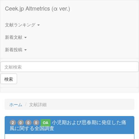
Ceek.jp Altmetrics (α ver.)
文献ランキング
新着文献
新着投稿
検索
ホーム
文献詳細
小児期および思春期に発症した痛
2
0
0
0
OA
風に関する全国調査