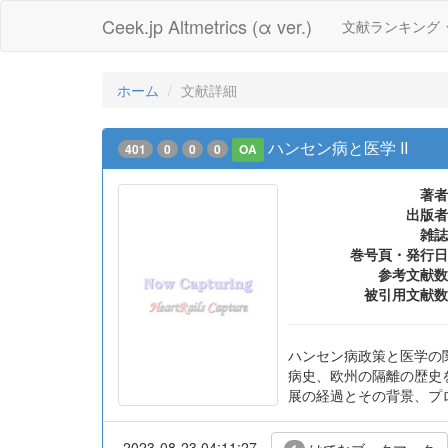
Ceek.jp Altmetrics (α ver.)
文献ランキング
ホーム
文献詳細
ハンセン病と医学 II
401
0
0
0
OA
著者
出版者
雑誌
巻号頁・発行日
参考文献数
被引用文献数
ハンセン病政策と医学の
病史、欧州の隔離の歴史
展の経過とその背景、プ
2023-08-23 04:11:27