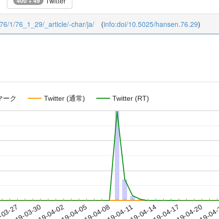
Twitter
400 + 49
/76/1/76_1_29/_article/-char/ja/
(
info:doi/10.5025/hansen.76.29
)
マーク
Twitter (通常)
Twitter (RT)
2019-04-17
2019-04-20
2019-04
-03-27
2
2019-03-30
2019-04-02
2019-04-05
2019-04-08
2019-04-11
2019-04-14