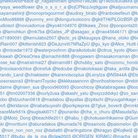
@NekoAndPeace
@_nagashimam
@tomo1982aki
@19650830akira
@
yaya_weedflower
@a_o_s_o_r_a
@ojCPNozJxq9gpae
@kaijyuumam
ayamashinji
@monoprixgourmet
@audrey_biralo
@franboisefleuri
@k
oMoo88888
@yummy_emi
@donguricolocoro
@gk9TH6PiLGIzBSR
@
dioisot
@novusdomus
@kyo46104970
@Itikawa_Ziroo
@ponponta20
o
@lamohkun
@mk7ba
@Gates_JP
@asagao_a
@nao45646171
@rai
hi71890091
@kemulabo2507
@sctc_ys
@kksugaya
@hana_otoko
@bu
Rain007
@kittenish823
@DeJunvt07NRaZpU
@gu_kyo
@Alice_Hut8
m
@mtcedar1972
@waterproofmm
@araikotobuki
@citrus_kyoto
@benr
akawah
@OrieaOriea
@amachin888
@nogawam
@masakomaman
@n
ose_kai
@mairairmai27
@aimamd81
@chubby_sato
@nozomu_hond
@nicolaandchloe
@cinefuk
@tedcube
@makotokasai
@taka_antifa
@s
rando_Land
@chiakisster
@karenciscoplus
@LenyIza
@NS944A
@Ete
osorasora3
@HinamiToyoko
@kkkkssssnnnn
@norihoshiemon
@rebi
daime
@ginsen_sus
@yoox960093
@conchicoy
@katabiragawa
@boc
o51
@tm02007336
@curly2usa
@akashi_yatu
@xxyzzddxkyz
@zo_san
obo
@idzuchan0818
@madabou
@ayallas
@zpitschi
@hyuugahikage
wo5
@kiridance
@inabatsuyoshi
@porkpiepres
@7glue_bover8
@mmkt
aceMark51k
@sugisaki0717
@punanko
@cha_o_churu
@MasudaSyu
0
@Moto_Dong
@beachlife2011
@habu_t
@chokusenhikaeme
@Gum
ki
@moriitumi
@aburadakos
@kumada76
@tosamoto
@paixmelon
@c
s
@non_non_non_noz
@daita80
@narlingstone
@kiragyo
@Kojikei2
@
o5517
@bubu_de_la_ma
@claw2003
@ORIGEN_KIRAKU
@macha_oji