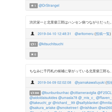
@DrStrangel
1
渋沢栄一と北里柴三郎はハンセン病つながりだった。https:/
2019-04-10 12:48:31
@aritomeru
(
投稿一覧
)
@kitsuchitsuchi
1
0
ちなみに千円札の候補に挙がっている北里柴三郎も、隔離政策
2019-04-09 02:02:08
@yamakawafuyuki
(
投
@bunbunbunhac
@cittameraviglia
@F2SCL
398
@aidoldaisukides
@umasla78
@_mis_c_
@Raven_6
@takeuchi_gr
@richard__99
@saftyblanket
@hmita
@sakura_ariake
@smoketree1
@nishikam
@sei26