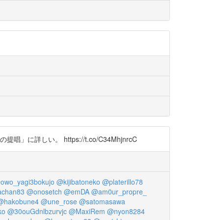
。 https://t.co/C34MhjnrcC
owo_yagi3bokujo
@kijibatoneko
@platerillo78
achan83
@onosetch
@emDA
@am0ur_propre_
@hakobune4
@une_rose
@satomasawa
ko
@30ouGdnlbzurvjc
@MaxiRem
@nyon8284