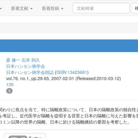
新着文献
新着投稿
森 修一
石井 則久
日本ハンセン病学会
日本ハンセン病学会雑誌
(
ISSN:13423681
)
vol.76, no.1, pp.29-65, 2007-02-01 (Released:2010-03-12)
135
1
関わりに焦点を当て、特に隔離政策について、日本の隔離政策の独自性
を考証し、近代医学が隔離を提唱する背景と日本の隔離に与えた影響を
ロミン以降の世界の隔離、日本に於ける隔離継続の要因を考察した。