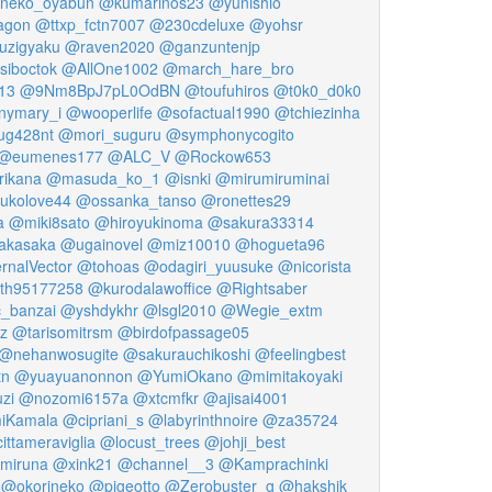
neko_oyabun
@kumarinos23
@yunishio
agon
@ttxp_fctn7007
@230cdeluxe
@yohsr
uzigyaku
@raven2020
@ganzuntenjp
siboctok
@AllOne1002
@march_hare_bro
13
@9Nm8BpJ7pL0OdBN
@toufuhiros
@t0k0_d0k0
nymary_i
@wooperlife
@sofactual1990
@tchiezinha
g428nt
@mori_suguru
@symphonycogito
@eumenes177
@ALC_V
@Rockow653
ikana
@masuda_ko_1
@isnki
@mirumiruminai
ukolove44
@ossanka_tanso
@ronettes29
a
@miki8sato
@hiroyukinoma
@sakura33314
akasaka
@ugainovel
@miz10010
@hogueta96
rnalVector
@tohoas
@odagiri_yuusuke
@nicorista
rth95177258
@kurodalawoffice
@Rightsaber
_banzai
@yshdykhr
@lsgl2010
@Wegie_extm
z
@tarisomitrsm
@birdofpassage05
@nehanwosugite
@sakurauchikoshi
@feelingbest
n
@yuayuanonnon
@YumiOkano
@mimitakoyaki
zi
@nozomi6157a
@xtcmfkr
@ajisai4001
iKamala
@cipriani_s
@labyrinthnoire
@za35724
ittameraviglia
@locust_trees
@johji_best
miruna
@xink21
@channel__3
@Kamprachinki
@okorineko
@pigeotto
@Zerobuster_g
@hakshik