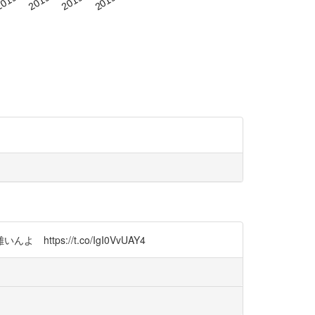
://t.co/IgI0VvUAY4