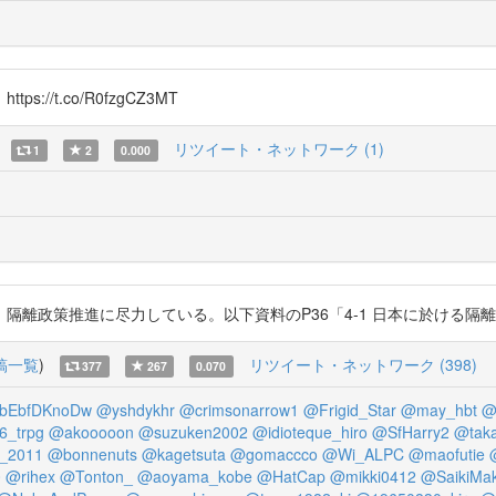
/t.co/R0fzgCZ3MT
リツイート・ネットワーク (1)
1
2
0.000
推進に尽力している。以下資料のP36「4-1 日本に於ける隔離の提唱」に詳しい
稿一覧
)
リツイート・ネットワーク (398)
377
267
0.070
bEbfDKnoDw
@yshdykhr
@crimsonarrow1
@Frigid_Star
@may_hbt
@
_trpg
@akooooon
@suzuken2002
@idioteque_hiro
@SfHarry2
@tak
_2011
@bonnenuts
@kagetsuta
@gomaccco
@Wi_ALPC
@maofutie
0
@rihex
@Tonton_
@aoyama_kobe
@HatCap
@mikki0412
@SaikiMa