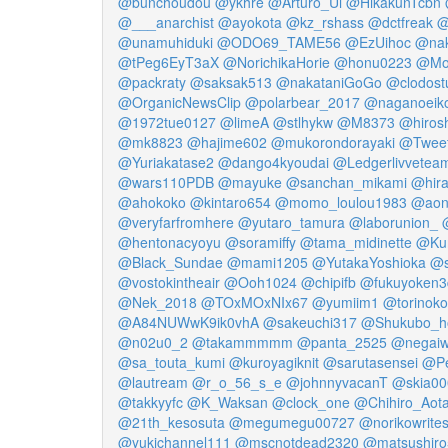
@bunchoudou
@ykhre
@Arturo_Ui
@HikakunTcbn
@___anarchist
@ayokota
@kz_rshass
@dctfreak
@
@unamuhiduki
@ODO69_TAME56
@EzUihoc
@nak
@tPeg6EyT3aX
@NorichikaHorie
@honu0223
@Mo
@packraty
@saksak513
@nakataniGoGo
@clodostu
@OrganicNewsClip
@polarbear_2017
@naganoeik
@1972tue0127
@limeA
@stlhykw
@M8373
@hiros
@mk8823
@hajime602
@mukorondorayaki
@Tweet
@Yuriakatase2
@dango4kyoudai
@Ledgerlivvetea
@wars110PDB
@mayuke
@sanchan_mikami
@hir
@ahokoko
@kintaro654
@momo_loulou1983
@aon
@veryfarfromhere
@yutaro_tamura
@laborunion_
@hentonacyoyu
@soramiffy
@tama_midinette
@Ku
@Black_Sundae
@mami1205
@YutakaYoshioka
@s
@vostokintheair
@Ooh1024
@chipifb
@fukuyoken3
@Nek_2018
@TOxMOxNIx67
@yumiim1
@torinok
@A84NUWwK9ik0vhA
@sakeuchi317
@Shukubo_h
@n02u0_2
@takammmmm
@panta_2525
@negai
@sa_touta_kumi
@kuroyagiknit
@sarutasensei
@Pe
@lautream
@r_o_56_s_e
@johnnyvacanT
@skia00
@takkyyfc
@K_Waksan
@clock_one
@Chihiro_Aota
@21th_kesosuta
@megumegu00727
@norikowrite
@yukichannel111
@mscnotdead2320
@matsushir