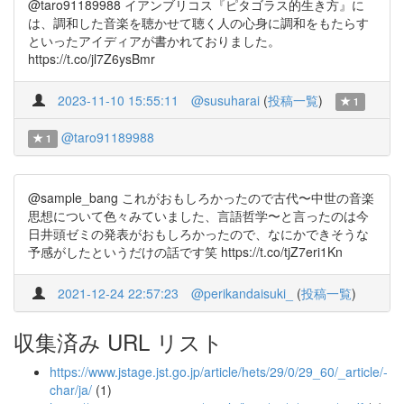
@taro91189988 イアンブリコス『ピタゴラス的生き方』に
は、調和した音楽を聴かせて聴く人の心身に調和をもたらす
といったアイディアが書かれておりました。
https://t.co/jl7Z6ysBmr
2023-11-10 15:55:11
@susuharai
(
投稿一覧
)
1
@taro91189988
1
@sample_bang これがおもしろかったので古代〜中世の音楽
思想について色々みていました、言語哲学〜と言ったのは今
日井頭ゼミの発表がおもしろかったので、なにかできそうな
予感がしたというだけの話です笑 https://t.co/tjZ7eri1Kn
2021-12-24 22:57:23
@perikandaisuki_
(
投稿一覧
)
収集済み URL リスト
https://www.jstage.jst.go.jp/article/hets/29/0/29_60/_article/-
char/ja/
(1)