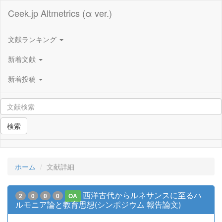
Ceek.jp Altmetrics (α ver.)
文献ランキング
新着文献
新着投稿
検索
ホーム
文献詳細
西洋古代からルネサンスに至るハ
2
0
0
0
OA
ルモニア論と教育思想(シンポジウム 報告論文)