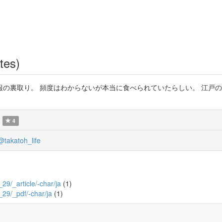
tes)
裏取り。 頻度はわからないが本当に食べられていたらしい。 江戸の墓か
4
@takatoh_life
_29/_article/-char/ja
(1)
4_29/_pdf/-char/ja
(1)