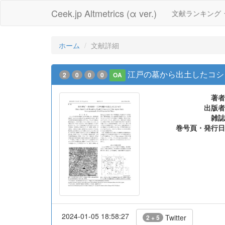
Ceek.jp Altmetrics (α ver.)
文献ランキング
ホーム
文献詳細
江戸の墓から出土したコシ
2
0
0
0
OA
著者
出版者
雑誌
巻号頁・発行日
2024-01-05 18:58:27
Twitter
2 + 5