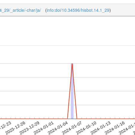
4_29/_article/-char/ja/
(
info:doi/10.34596/hisbot.14.1_29
)
2024-01-13
2024-01-16
2024-01
-12-23
2
2023-12-26
2023-12-29
2024-01-01
2024-01-04
2024-01-07
2024-01-10