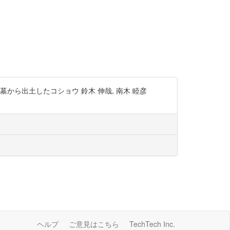
ら出土したコショウ 鈴木 伸哉, 南木 睦彦
ヘルプ
ご意見はこちら
TechTech Inc.