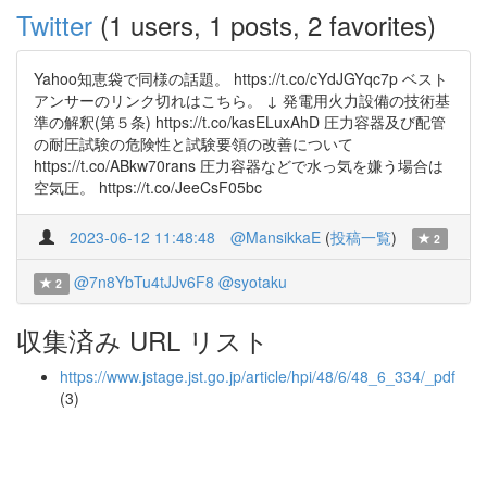
Twitter
(1 users, 1 posts, 2 favorites)
Yahoo知恵袋で同様の話題。 https://t.co/cYdJGYqc7p ベスト
アンサーのリンク切れはこちら。 ↓ 発電用火力設備の技術基
準の解釈(第５条) https://t.co/kasELuxAhD 圧力容器及び配管
の耐圧試験の危険性と試験要領の改善について
https://t.co/ABkw70rans 圧力容器などで水っ気を嫌う場合は
空気圧。 https://t.co/JeeCsF05bc
2023-06-12 11:48:48
@MansikkaE
(
投稿一覧
)
2
@7n8YbTu4tJJv6F8
@syotaku
2
収集済み URL リスト
https://www.jstage.jst.go.jp/article/hpi/48/6/48_6_334/_pdf
(3)