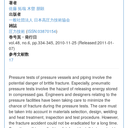
著者
佐藤 拓哉
木曽 朋顕
出版者
一般社団法人 日本高圧力技術協会
雑誌
圧力技術
(
ISSN:03870154
)
巻号頁・発行日
vol.48, no.6, pp.334-345, 2010-11-25 (Released:2011-01-
07)
参考文献数
17
Pressure tests of pressure vessels and piping involve the
potential danger of brittle fracture. Especially, pneumatic
pressure tests involve the hazard of releasing energy stored
in compressed gas. Engineers and designers relating to the
pressure facilities have been taking care to minimize the
chance of fracture during the pressure tests. The care must
be taken into account in materials selection, design, welding
and heat treatment, inspection and test procedure. However,
the fracture accident could not be eradicated for a long time.