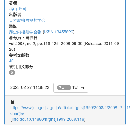
著者
福山 欣司
出版者
日本爬虫両棲類学会
雑誌
爬虫両棲類学会報
(
ISSN:13455826
)
巻号頁・発行日
vol.2008, no.2, pp.116-125, 2008-09-30 (Released:2011-09-
20)
参考文献数
40
被引用文献数
2
2023-02-27 11:38:22
Twitter
7 + 11
https://www.jstage.jst.go.jp/article/hrghsj1999/2008/2/2008_2_116
char/ja/
(
info:doi/10.14880/hrghsj1999.2008.116
)