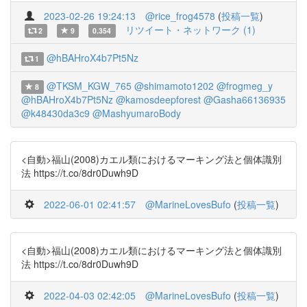
2023-02-26 19:24:13
@rice_frog4578
(
投稿一覧
)
リツイート・ネットワーク (1)
2
9
0.354
@hBAHroX4b7Pt5Nz
1
@TKSM_KGW_765
@shimamoto1202
@frogmeg_y
8
@hBAHroX4b7Pt5Nz
@kamosdeepforest
@Gasha66136935
@k48430da3c9
@MashyumaroBody
<自動>福山(2008)カエル類におけるマーキング法と個体識別
法 https://t.co/8dr0Duwh9D
2022-06-01 02:41:57
@MarineLovesBufo
(
投稿一覧
)
<自動>福山(2008)カエル類におけるマーキング法と個体識別
法 https://t.co/8dr0Duwh9D
2022-04-03 02:42:05
@MarineLovesBufo
(
投稿一覧
)