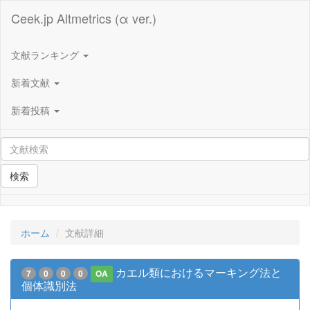
Ceek.jp Altmetrics (α ver.)
文献ランキング
新着文献
新着投稿
検索
ホーム
文献詳細
カエル類におけるマーキング法と
7
0
0
0
OA
個体識別法