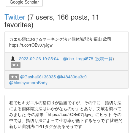
Google Scholar
Twitter
(7 users, 166 posts, 11
favorites)
カエル類におけるマーキング法と個体識別法 福山 欣司
https://t.co/rOBv07jJgw
2023-02-26 19:25:04
@rice_frog4578
(
投稿一覧
)
4
@Gasha66136935
@k48430da3c9
3
@MashyumaroBody
巷でヒキガエルの指切りが話題ですが、その中に「指切り法
による個体識別法はいかがなものか」とあり、文献を調べて
みました その結果「https://t.co/rOBv07jJgw」にヒット その
中では、指切り法によって生存率が低下するそうです 比較的
新しい識別法にPITタグがあるそうです