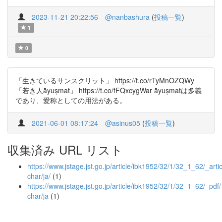
2023-11-21 20:22:56
@nanbashura
(
投稿一覧
)
1
0
「生きているサンスクリット」 https://t.co/rTyMnOZQWy
「若き人āyușmat」 https://t.co/fFQxcygWar āyușmatは多義
であり、愛称としての用法がある。
2021-06-01 08:17:24
@asinus05
(
投稿一覧
)
収集済み URL リスト
https://www.jstage.jst.go.jp/article/ibk1952/32/1/32_1_62/_artic
char/ja/
(1)
https://www.jstage.jst.go.jp/article/ibk1952/32/1/32_1_62/_pdf/
char/ja
(1)