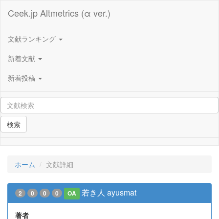
Ceek.jp Altmetrics (α ver.)
文献ランキング
新着文献
新着投稿
検索
ホーム
文献詳細
若き人 ayusmat
2
0
0
0
OA
著者