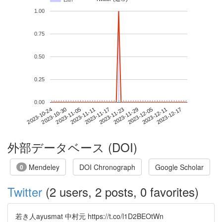
1.00
0.75
0.50
0.25
0.00
2023-12-11
2023-10-24
2023-11-11
2023-11-29
2023-12-17
2023-10-30
2023-11-17
2023-12-05
2023-11-05
2023-11-23
外部データベース (DOI)
Mendeley
DOI Chronograph
Google Scholar
0
Twitter
(2 users, 2 posts, 0 favorites)
若き人ayusmat 中村元 https://t.co/l1D2BEOtWn