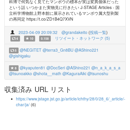
科博で何気なく見てたマンボウの標本が実は変異個体だった
という話 いつかまた実物見に行きたい J-STAGE Articles - 国
立科学博物館上野本館に展示されているマンボウ属大型剥製
の再同定 https://t.co/ZD1B4Q7XVN
2023-04-09 20:09:32
@grandakeito
(
投稿一覧
)
リツイート・ネットワーク (5)
4
10
0.158
@NEGITET
@terra3_Gn8BU
@AShino221
5
@gishigaku
@kyaputen81
@DocSeri
@AShino221
@n_a_k_a_s_a
8
@tsunoakko
@shota__math
@KaguraAiki
@tsunoshu
収集済み URL リスト
https://www.jstage.jst.go.jp/article/ichthy/28/0/28_6/_article/-
char/ja/
(6)