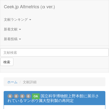
Ceek.jp Altmetrics (α ver.)
文献ランキング
新着文献
新着投稿
検索
ホーム
文献詳細
国立科学博物館上野本館に展示さ
6
0
0
0
OA
れているマンボウ属大型剥製の再同定