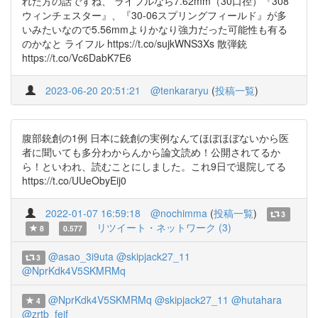
れた方の話ですね、 ライフルなら7.62mm（30口径）『308
ウィンチェスター』、『30-06スプリングフィールド』が多
いみたいなので5.56mmよりかなり強力だった可能性も有る
のかなと ライフル https://t.co/sujkWNS3Xs 散弾銃
https://t.co/Vc6DabK7E6
2023-06-20 20:51:21
@tenkararyu
(
投稿一覧
)
腹部銃創の1例 日本に銃創の実例なんてほぼほぼないから医
者に聞いても多分わからんから論文読め！公開されてるか
ら！といわれ、読むことにしました。これ9日で退院してる
https://t.co/UUeObyEij0
2022-01-07 16:59:18
@nochimma
(
投稿一覧
)
3
リツイート・ネットワーク (3)
8
0.577
@asao_3i9uta
@skipjack27_11
3
@NprKdk4V5SKMRMq
@NprKdk4V5SKMRMq
@skipjack27_11
@hutahara
4
@zrtb_feif