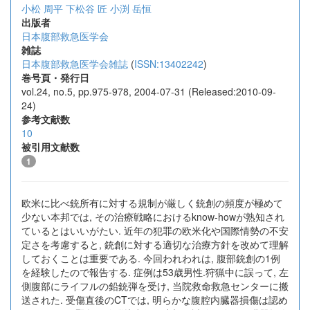
小松 周平
下松谷 匠
小渕 岳恒
出版者
日本腹部救急医学会
雑誌
日本腹部救急医学会雑誌
(
ISSN:13402242
)
巻号頁・発行日
vol.24, no.5, pp.975-978, 2004-07-31 (Released:2010-09-
24)
参考文献数
10
被引用文献数
1
欧米に比べ銃所有に対する規制が厳しく銃創の頻度が極めて
少ない本邦では, その治療戦略におけるknow-howが熟知され
ているとはいいがたい. 近年の犯罪の欧米化や国際情勢の不安
定さを考慮すると, 銃創に対する適切な治療方針を改めて理解
しておくことは重要である. 今回われわれは, 腹部銃創の1例
を経験したので報告する. 症例は53歳男性.狩猟中に誤って, 左
側腹部にライフルの鉛銃弾を受け, 当院救命救急センターに搬
送された. 受傷直後のCTでは, 明らかな腹腔内臓器損傷は認め