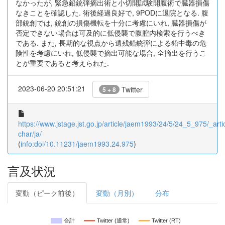
なかったが, 緊急鉛銃弾摘出術と小切開試験開腹術で臓器損傷
なきことを確認した. 術後経過良好で, 9PODに退院となる. 腹
部銃創では, 銃創の損傷機転を十分に考慮にいれ, 臓器損傷が
否定できない場合は可及的に低侵襲で腹腔内検索を行うべき
である. また, 長期的な視点から遺残鉛銃弾による鉛中毒の危
険性を考慮にいれ, 低侵襲で摘出可能な場合, 全摘出を行うこ
とが重要であると考えられた.
2023-06-20 20:51:21
Twitter
5 + 8
https://www.jstage.jst.go.jp/article/jaem1993/24/5/24_5_975/_artic
char/ja/
(
info:doi/10.11231/jaem1993.24.975
)
言及状況
変動（ピーク前後）
変動（月別）
分布
合計
Twitter (通常)
Twitter (RT)