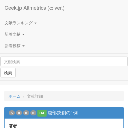
Ceek.jp Altmetrics (α ver.)
文献ランキング
新着文献
新着投稿
検索
ホーム
文献詳細
腹部銃創の1例
5
0
0
0
OA
著者