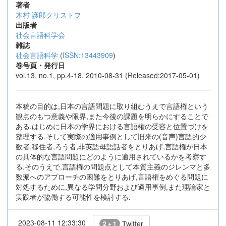
著者
木村 護郎クリストフ
出版者
社会言語科学会
雑誌
社会言語科学
(
ISSN:13443909
)
巻号頁・発行日
vol.13, no.1, pp.4-18, 2010-08-31 (Released:2017-05-01)
本稿の目的は,日本の言語問題に取り組むうえで言語権という
観点のもつ意義や限界,また今後の課題を明らかにすることで
ある.はじめに日本の学界における言語権の受容と位置づけを
整理する.そして実際の適用事例として旧来の(音声)言語的少
数者,移住者,ろう者,非英語母語話者をとりあげ,言語権が日本
の具体的な言語問題にどのように適用されているかを考察す
る.そのうえで,言語権の問題点として本質主義のジレンマと多
数派へのアプローチの困難をとりあげ,言語権をめぐる問題に
対処するために,異なる学問分野および適用事例,また理論家と
実践者が協働する可能性を検討する.
2023-08-11 12:33:30
Twitter
2 + 1