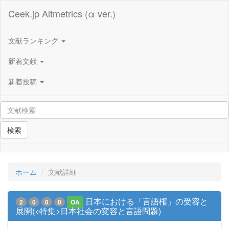
Ceek.jp Altmetrics (α ver.)
文献ランキング
新着文献
新着投稿
検索
ホーム
文献詳細
日本における「言語権」の受容と
2
0
0
0
OA
展開(<特集>日本社会の変容と言語問題)