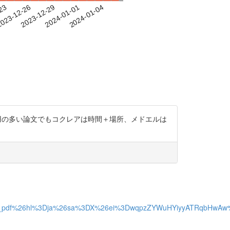
-23
023-12-26
2023-12-29
2024-01-01
2024-01-04
引用の多い論文でもコクレアは時間＋場所、メドエルは
althsci/6/1/6_15/_pdf%26hl%3Dja%26sa%3DX%26ei%3DwqpzZYWuHYiyyA