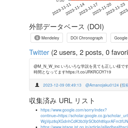
0.00
2023-11-17
2023-11-20
2023-11-23
2023
2023-11-11
2023-11-14
外部データベース (DOI)
Mendeley
DOI Chronograph
Google
5
Twitter
(2 users, 2 posts, 0 favori
@M_N_W_inc いろいろな学説を見ても正し
時間となってますhttps://t.co/JRKRCOY719
2023-12-09 08:49:13
@Amanojaku0124
(
投
収集済み URL リスト
https://www.google.com/sorry/index?
continue=https://scholar.google.co.jp/scho
WgVpz8qXGdnhCdK3b3IjrSOb0h8fqorAFm3fUN
https://www.jstage.jst.go.jp/article/jalliedhealths