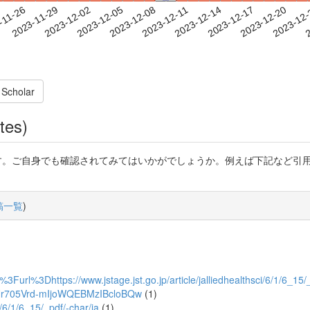
2023-12-17
2023-12-20
2023-12
-11-26
2
2023-11-29
2023-12-02
2023-12-05
2023-12-08
2023-12-11
2023-12-14
 Scholar
tes)
い様です。ご自身でも確認されてみてはいかがでしょうか。例えば下記など
稿一覧
)
lar_url%3Furl%3Dhttps://www.jstage.jst.go.jp/article/jalliedhe
r705Vrd-mIjoWQEBMzIBcloBQw
(1)
ci/6/1/6_15/_pdf/-char/ja
(1)