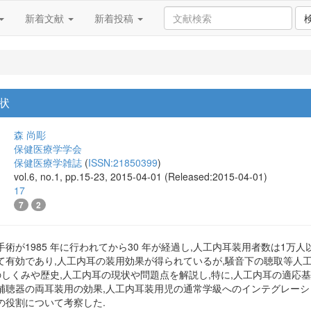
新着文献
新着投稿
状
森 尚彫
保健医療学学会
保健医療学雑誌
(
ISSN:21850399
)
vol.6, no.1, pp.15-23, 2015-04-01 (Released:2015-04-01)
17
7
2
術が1985 年に行われてから30 年が経過し,人工内耳装用者数は1万
て有効であり,人工内耳の装用効果が得られているが,騒音下の聴取等人
のしくみや歴史,人工内耳の現状や問題点を解説し,特に,人工内耳の適応
補聴器の両耳装用の効果,人工内耳装用児の通常学級へのインテグレーショ
の役割について考察した.