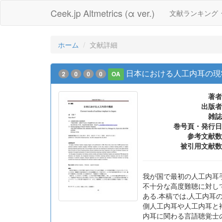
Ceek.jp Altmetrics (α ver.)
文献ランキング
ホーム
文献詳細
日本における人工内耳の現
2
0
0
0
OA
著者
出版者
雑誌
巻号頁・発行日
参考文献数
被引用文献数
我が国で最初の人工内耳手
不十分な高度難聴に対し
ある.本稿では,人工内耳
側人工内耳や人工内耳と
内耳に関わる言語聴覚士