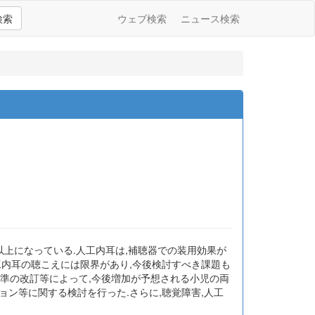
検索
ウェブ検索
ニュース検索
人以上になっている.人工内耳は,補聴器での装用効果が
工内耳の聴こえには限界があり,今後検討すべき課題も
基準の改訂等によって,今後増加が予想される小児の両
ン等に関する検討を行った.さらに,聴覚障害,人工