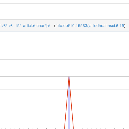
ci/6/1/6_15/_article/-char/ja/
(
info:doi/10.15563/jalliedhealthsci.6.15
)