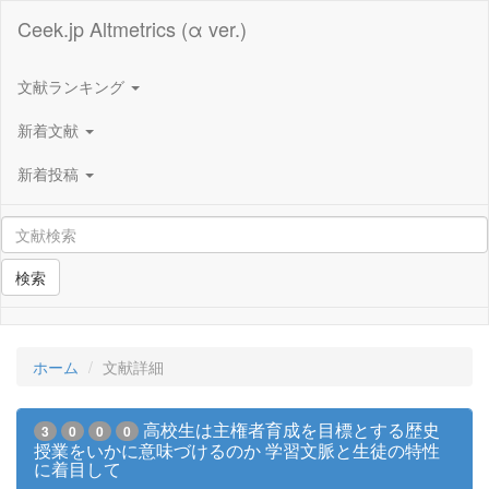
Ceek.jp Altmetrics (α ver.)
文献ランキング
新着文献
新着投稿
検索
ホーム
文献詳細
高校生は主権者育成を目標とする歴史
3
0
0
0
授業をいかに意味づけるのか 学習文脈と生徒の特性
に着目して