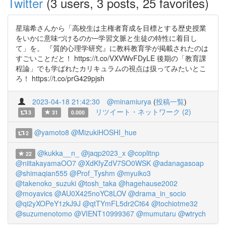
Twitter
(3 users, 3 posts, 25 favorites)
星瑞希さんから「高校生は主権者育成を目標とする歴史授業
をいかに意味づけるのか─学習文脈と生徒の特性に着目し
て」を。 『質的心理学研究』に教科教育学が掲載されたのは
すごいことだと！ https://t.co/VXVWvFDyLE 後期の「教育課
程論」でも学ばれたカリキュラムの視点は扱ってみたいとこ
ろ！ https://t.co/prG429pjsh
2023-04-18 21:42:30
@minamiurya
(
投稿一覧
)
リツイート・ネットワーク (2)
3
31
0.000
@yamoto8
@MizukiHOSHI_hue
2
@kukka__n_
@jaqp2023_x
@coplitnp
22
@niitakayamaOO7
@XdKfyZdV7SO0WSK
@adanagasoap
@shimaqian555
@Prof_Tyshm
@myuiko3
@takenoko_suzuki
@tosh_taka
@hagehause2002
@moyavics
@AU0X425noYC8LOV
@drama_in_socio
@qi2yXOPeY1zkJ9J
@qtTYmFL5dr2Ct64
@tochiotme32
@suzumenotomo
@VIENT10999367
@mumutaru
@wtrych