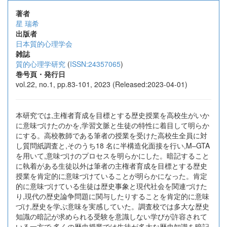
著者
星 瑞希
出版者
日本質的心理学会
雑誌
質的心理学研究
(
ISSN:24357065
)
巻号頁・発行日
vol.22, no.1, pp.83-101, 2023 (Released:2023-04-01)
本研究では,主権者育成を目標とする歴史授業を高校生がいか
に意味づけたのかを,学習文脈と生徒の特性に着目して明らか
にする。高校教師である筆者の授業を受けた高校生全員に対
し質問紙調査と,そのうち18 名に半構造化面接を行い,M–GTA
を用いて,意味づけのプロセスを明らかにした。暗記すること
に執着がある生徒以外は筆者の主権者育成を目標とする歴史
授業を肯定的に意味づけていることが明らかになった。肯定
的に意味づけている生徒は歴史事象と現代社会を関連づけた
り,現代の歴史論争問題に関与したりすることを肯定的に意味
づけ,歴史を学ぶ意味を実感していた。調査校では多大な歴史
知識の暗記が求められる受験を意識しない学びが許容されて
いる一方で,多くの歴史授業では生徒が多大な歴史知識を暗記