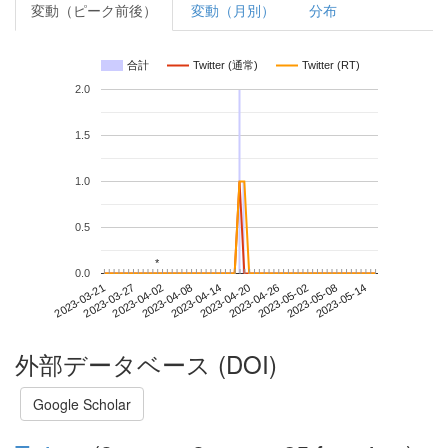
変動（ピーク前後）
変動（月別）
分布
合計
Twitter (通常)
Twitter (RT)
2.0
1.5
1.0
0.5
*
*
0.0
2023-05-08
2023-03-21
2023-04-08
2023-04-26
2023-05-14
2023-03-27
2023-04-14
2023-05-02
2023-04-02
2023-04-20
外部データベース (DOI)
Google Scholar