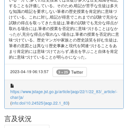
することを評価している。そのため,暗記が苦手な生徒は多大
な知識の暗記を要求しない筆者の歴史授業を肯定的に意味づ
けている。これに対し,暗記が得意でこれまでの試験で充分な
試験の得点を取ってきた生徒は,筆者の試験でも充分な得点が
取れる場合には,筆者の授業を否定的に意味づけることはなか
ったが,充分な得点が取れない場合は,筆者の授業を否定的に意
味づけている。歴史マンガや家族との歴史談笑を好む生徒は,
筆者の意図とは異なり歴史事象と現代を関連づけることをあ
まり肯定的には意味づけておらず,過去を学ぶこと自体を肯定
的に意味づけていることが明らかになった。
2023-04-19 06:13:57
Twitter
3 + 25
https://www.jstage.jst.go.jp/article/jaqp/22/1/22_83/_article/-
char/ja/
(
info:doi/10.24525/jaqp.22.1_83
)
言及状況