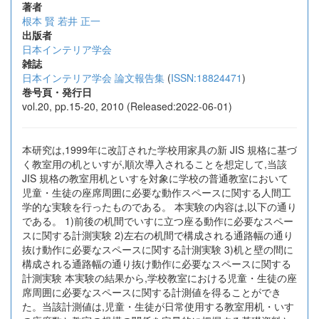
著者
根本 賢
若井 正一
出版者
日本インテリア学会
雑誌
日本インテリア学会 論文報告集
(
ISSN:18824471
)
巻号頁・発行日
vol.20, pp.15-20, 2010 (Released:2022-06-01)
本研究は,1999年に改訂された学校用家具の新 JIS 規格に基づ
く教室用の机といすが,順次導入されることを想定して,当該
JIS 規格の教室用机といすを対象に学校の普通教室において
児童・生徒の座席周囲に必要な動作スペースに関する人間工
学的な実験を行ったものである。 本実験の内容は,以下の通り
である。 1)前後の机間でいすに立つ座る動作に必要なスペー
スに関する計測実験 2)左右の机間で構成される通路幅の通り
抜け動作に必要なスペースに関する計測実験 3)机と壁の間に
構成される通路幅の通り抜け動作に必要なスペースに関する
計測実験 本実験の結果から,学校教室における児童・生徒の座
席周囲に必要なスペースに関する計測値を得ることができ
た。当該計測値は,児童・生徒が日常使用する教室用机・いす