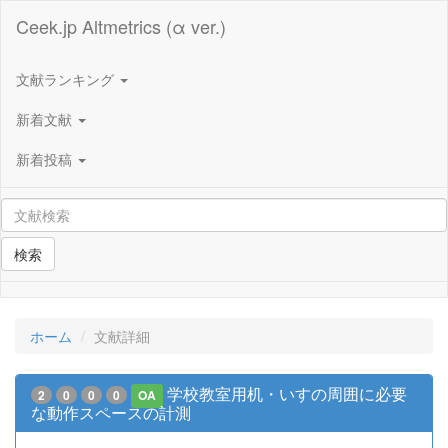
Ceek.jp Altmetrics (α ver.)
文献ランキング
新着文献
新着投稿
検索
ホーム
文献詳細
学校教室用机・いすの周囲に必要
2
0
0
0
OA
な動作スペースの計測