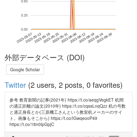
0.50
0.25
0.00
2023-06-24
2023-05-07
2023-05-25
2023-06-12
2023-06-30
2023-05-13
2023-05-31
2023-06-18
2023-05-19
2023-06-06
外部データベース (DOI)
Google Scholar
Twitter
(2 users, 2 posts, 0 favorites)
参考 教育新聞の記事(2021年) https://t.co/aeqgVegkET 机間
の適正距離の論文(2010年) https://t.co/cqssLnqQzz 机の号数
と適正身長とか(三原機工さんという教室机メーカーのサイ
ト。画像もそこから) https://t.co/IGwqeooP49
https://t.co/18n0IpGpjC