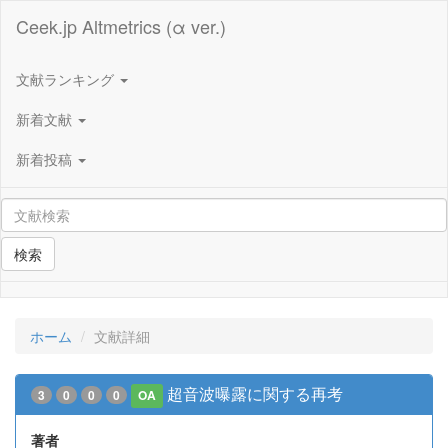
Ceek.jp Altmetrics (α ver.)
文献ランキング
新着文献
新着投稿
検索
ホーム
文献詳細
超音波曝露に関する再考
3
0
0
0
OA
著者