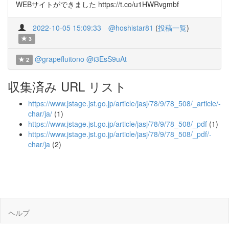
WEBサイトができました https://t.co/u1HWRvgmbf
2022-10-05 15:09:33
@hoshistar81
(
投稿一覧
)
3
@grapefluitono
@i3EsS9uAt
2
収集済み URL リスト
https://www.jstage.jst.go.jp/article/jasj/78/9/78_508/_article/-
char/ja/
(1)
https://www.jstage.jst.go.jp/article/jasj/78/9/78_508/_pdf
(1)
https://www.jstage.jst.go.jp/article/jasj/78/9/78_508/_pdf/-
char/ja
(2)
ヘルプ