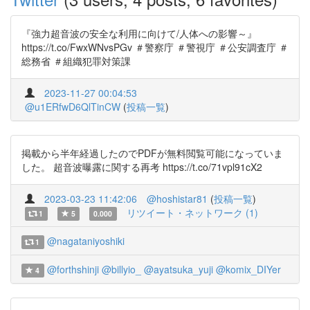
『強力超音波の安全な利用に向けて/人体への影響～』
https://t.co/FwxWNvsPGv ＃警察庁 ＃警視庁 ＃公安調査庁 ＃
総務省 ＃組織犯罪対策課
2023-11-27 00:04:53
@u1ERfwD6QlTinCW
(
投稿一覧
)
掲載から半年経過したのでPDFが無料閲覧可能になっていま
した。 超音波曝露に関する再考 https://t.co/71vpl91cX2
2023-03-23 11:42:06
@hoshistar81
(
投稿一覧
)
リツイート・ネットワーク (1)
1
5
0.000
@nagataniyoshiki
1
@forthshinji
@billyio_
@ayatsuka_yuji
@komix_DIYer
4