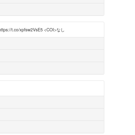
//t.co/xpfsw2VsE5 <COI>なし