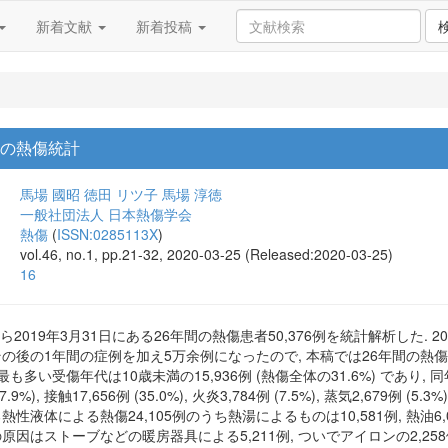
新着文献
新着投稿
間の熱傷統計
馬場 國昭
徳田 リツ子
馬場 淳徳
一般社団法人 日本熱傷学会
熱傷
(
ISSN:0285113X
)
vol.46, no.1, pp.21-32, 2020-03-25 (Released:2020-03-25)
16
から2019年3月31日にある26年間の熱傷患者50,376例を統計解析した.
の後の1年間の症例を加え5万余例になったので, 本稿では26年間の熱傷症例の
. 最も多い受傷年代は10歳未満の15,936例 (熱傷全体の31.6%) であり
.9%), 接触17,656例 (35.0%), 火炎3,784例 (7.5%), 蒸気2,679
性液体による熱傷24,105例のうち熱湯によるものは10,581例, 熱油6,02
原因はストーブなどの暖房器具による5,211例, ついでアイロンの2,25