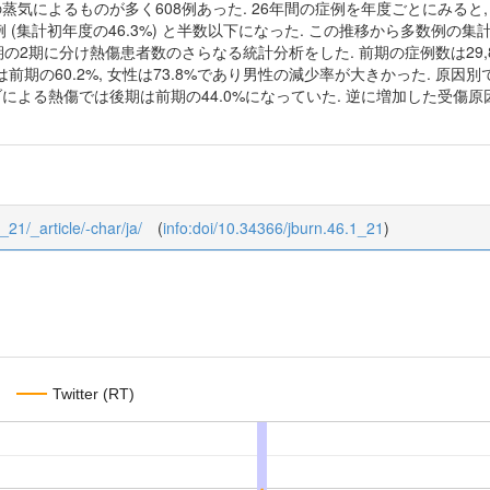
蒸気によるものが多く608例あった. 26年間の症例を年度ごとにみると, 
45例 (集計初年度の46.3%) と半数以下になった. この推移から多数例
の2期に分け熱傷患者数のさらなる統計分析をした. 前期の症例数は29,836例,
の60.2%, 女性は73.8%であり男性の減少率が大きかった. 原因別では火炎
による熱傷では後期は前期の44.0%になっていた. 逆に増加した受傷原因
_21/_article/-char/ja/
(
info:doi/10.34366/jburn.46.1_21
)
Twitter (RT)