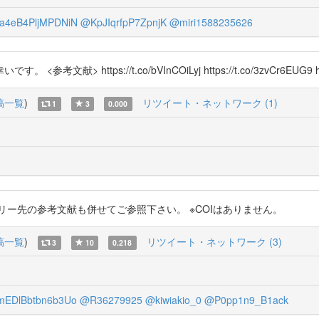
a4eB4PljMPDNiN
@KpJIqrfpP7ZpnjK
@miri1588235626
tps://t.co/bVInCOiLyj https://t.co/3zvCr6EUG9 https:
稿一覧
)
リツイート・ネットワーク (1)
1
3
0.000
※引用ツイートツリー先の参考文献も併せてご参照下さい。 ※COIはありません。
稿一覧
)
リツイート・ネットワーク (3)
3
10
0.218
EDlBbtbn6b3Uo
@R36279925
@kiwiakio_0
@P0pp1n9_B1ack