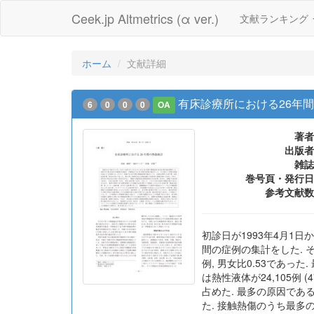
Ceek.jp Altmetrics (α ver.)
文献ランキング
ホーム
文献詳細
有床診療所における26年
6
0
0
0
OA
著者
出版者
雑誌
巻号頁・発行日
参考文献数
初診日が1993年4月1日
間の症例の集計をした. そ
例, 男女比0.53であった
は熱性液体が24,105例 (47
占めた. 最多の原因である熱
た. 接触熱傷のうち最多の