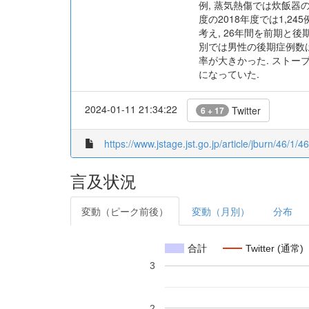
例, 蒸気熱傷では炊飯器の
度の2018年度では1,2
考え, 26年間を前期と後期
別では男性の後期症例数は前期
率が大きかった. ストーブ
になっていた.
2024-01-11 21:34:22
Twitter
6 + 17
https://www.jstage.jst.go.jp/article/jburn/46/1/46
言及状況
変動（ピーク前後）
変動（月別）
分布
合計
Twitter (通常)
3
2