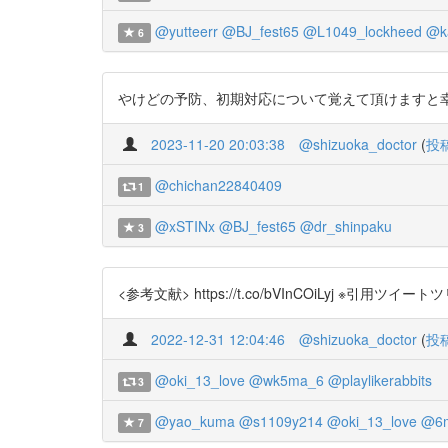
@yutteerr
@BJ_fest65
@L1049_lockheed
@k
6
やけどの予防、初期対応について覚えて頂けますと幸いです。 <参考文献> ht
2023-11-20 20:03:38
@shizuoka_doctor
(
投
@chichan22840409
1
@xSTINx
@BJ_fest65
@dr_shinpaku
3
<参考文献> https://t.co/bVInCOiLyj 
2022-12-31 12:04:46
@shizuoka_doctor
(
投
@oki_13_love
@wk5ma_6
@playlikerabbits
3
@yao_kuma
@s1109y214
@oki_13_love
@6m
7