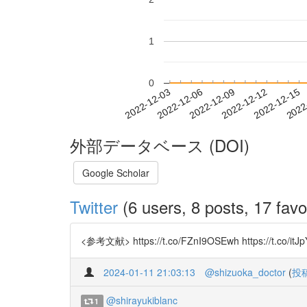
1
0
2022-12-09
2022-12-12
2022-12-15
2022
2022-12-03
2022-12-06
外部データベース (DOI)
Google Scholar
Twitter
(6 users, 8 posts, 17 favo
<参考文献> https://t.co/FZnI9OSEwh https
2024-01-11 21:03:13
@shizuoka_doctor
(
投
@shirayukiblanc
1