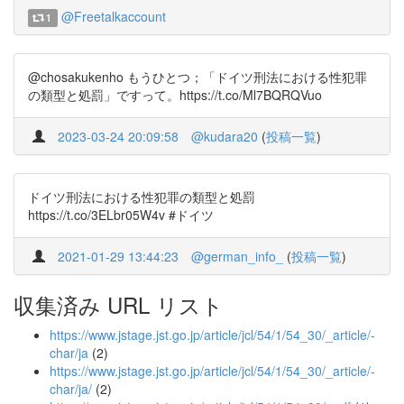
@Freetalkaccount
1
@chosakukenho もうひとつ；「ドイツ刑法における性犯罪
の類型と処罰」ですって。https://t.co/Ml7BQRQVuo
2023-03-24 20:09:58
@kudara20
(
投稿一覧
)
ドイツ刑法における性犯罪の類型と処罰
https://t.co/3ELbr05W4v #ドイツ
2021-01-29 13:44:23
@german_info_
(
投稿一覧
)
収集済み URL リスト
https://www.jstage.jst.go.jp/article/jcl/54/1/54_30/_article/-
char/ja
(2)
https://www.jstage.jst.go.jp/article/jcl/54/1/54_30/_article/-
char/ja/
(2)