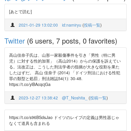
[あとで読む]
2021-01-29 13:02:00
id:namiryu
(
投稿一覧
)
Twitter
(6 users, 7 posts, 0 favorites)
高山佳奈子氏は、山形一家殺傷事件を引き「男性（特に男
児）に対する性的加害」（高山2014）からの保護を訴えてい
る。法改正は、こうした刑法学者の指摘が大きな役割を果た
したはずだ。 高山 佳奈子 (2014) 「ドイツ刑法における性犯
罪の類型と処罰」刑法雑誌54(1): 30-48.
https://t.co/ylBAcqcjGa
2023-12-27 13:38:42
@T_Noshita_
(
投稿一覧
)
https://t.co/s96BSdsJao ドイツのレイプの定義は男性器じゃ
なくて道具も含まれる