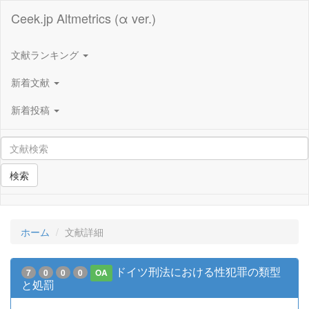
Ceek.jp Altmetrics (α ver.)
文献ランキング
新着文献
新着投稿
検索
ホーム
文献詳細
ドイツ刑法における性犯罪の類型
7
0
0
0
OA
と処罰