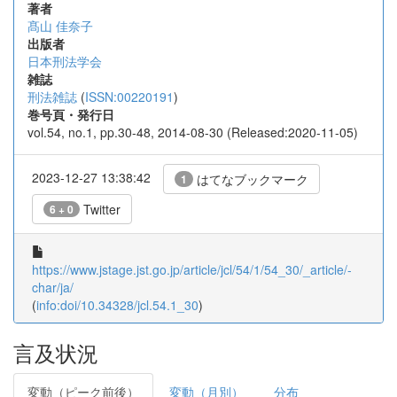
著者
髙山 佳奈子
出版者
日本刑法学会
雑誌
刑法雑誌
(
ISSN:00220191
)
巻号頁・発行日
vol.54, no.1, pp.30-48, 2014-08-30 (Released:2020-11-05)
2023-12-27 13:38:42
はてなブックマーク
1
Twitter
6 + 0
https://www.jstage.jst.go.jp/article/jcl/54/1/54_30/_article/-
char/ja/
(
info:doi/10.34328/jcl.54.1_30
)
言及状況
変動（ピーク前後）
変動（月別）
分布