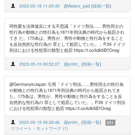
2023-05-18 11:05:40
@Astaro_pad
(
投稿一覧
)
同性愛を法律違反にする不思議「ドイツ刑法……男性同士の
性行為や動物との性行為も1871年刑法典の時代から処罰され
てき た。175条は、男性が、男性や動物と性行為をすること
を反自然的な性行為の 罪として処罰していた。」P.39 ドイツ
刑法における性犯罪の類型と処罰 https://t.co/kdk5B7Onsg
2023-05-15 09:52:27
@pririn_
(
投稿一覧
)
@GermanyinJapan 引用「ドイツ刑法……男性同士の性行為
や動物との性行為も1871年刑法典の時代から処罰されてき
た。175条は、男性が、男性や動物と性行為をすることを反
自然的な性行為の 罪として処罰していた。」P.39 ドイツ刑法
における性犯罪の類型と処罰 https://t.co/kdk5B7Onsg
2023-05-15 09:29:46
@pririn_
(
投稿一覧
)
1
リツイート・ネットワーク (1)