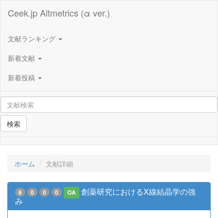
Ceek.jp Altmetrics (α ver.)
文献ランキング
新着文献
新着投稿
検索
ホーム
文献詳細
創薬研究におけるX線結晶学の強
6
0
0
0
OA
み