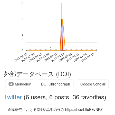
3
2
1
*
*
0
2023-04-06
2023-02-17
2023-03-07
2023-03-25
2023-04-12
2023-02-23
2023-03-13
2023-03-31
2023-03-01
2023-03-19
外部データベース (DOI)
Mendeley
DOI Chronograph
Google Scholar
4
Twitter
(6 users, 6 posts, 36 favorites)
創薬研究におけるX線結晶学の強み https://t.co/LtiuEEvNKZ