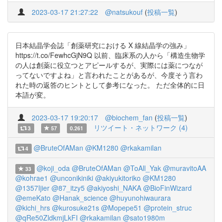
2023-03-17 21:27:22
@natsukouf
(
投稿一覧
)
日本結晶学会誌「創薬研究における X 線結晶学の強み」
https://t.co/FewhcGjN9Q 以前、臨床系の人から「構造生物学
の人は創薬に役立つとアピールするが、実際には薬につなが
ってないですよね」と言われたことがあるが、今度そう言わ
れた時の返答のヒントとして参考になった。 ただ全体的に日
本語が変。
2023-03-17 19:20:17
@biochem_fan
(
投稿一覧
)
リツイート・ネットワーク (4)
3
57
0.261
@BruteOfAMan
@KM1280
@rkakamilan
4
@koji_oda
@BruteOfAMan
@ToAll_Yak
@muravitoAA
33
@kohrae1
@unconikiniki
@akiyukitoriko
@KM1280
@1357Ijier
@87_itzy5
@akiyoshi_NAKA
@BioFinWizard
@emeKato
@Hanak_science
@huyunohiwaurara
@kichi_hrs
@kurosuke21s
@Mopepe51
@protein_struc
@qRe50ZldkmjLkFI
@rkakamilan
@sato1980m