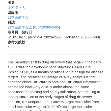
著者
上村 みどり
出版者
日本結晶学会
雑誌
日本結晶学会誌
(
ISSN:03694585
)
巻号頁・発行日
vol.65, no.1, pp.51-54, 2023-02-28 (Released:2023-03-08)
参考文献数
10
The paradigm shift in drug discovery that began in the early
1990s was the development of Structure Based Drug
Design(SBDD)as a means of rational drug design for disease
targets. The greatest advantage of X-ray analysis is that
once the crystal structure is obtained, structural information
can be fed back very quickly under almost the same
conditions for soaking and co-crystallization, contributing to
lead optimization in the early stages of drug discovery. In
addition, it is unique in that it covers target molecules from
small molecular weights(20-30 kDa)to large molecular