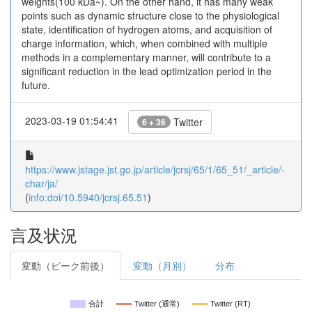
weights(100 kDa~). On the other hand, it has many weak
points such as dynamic structure close to the physiological
state, identification of hydrogen atoms, and acquisition of
charge information, which, when combined with multiple
methods in a complementary manner, will contribute to a
significant reduction in the lead optimization period in the
future.
2023-03-19 01:54:41
Twitter
6 + 36
https://www.jstage.jst.go.jp/article/jcrsj/65/1/65_51/_article/-
char/ja/
(
info:doi/10.5940/jcrsj.65.51
)
言及状況
変動（ピーク前後）
変動（月別）
分布
合計
Twitter (通常)
Twitter (RT)