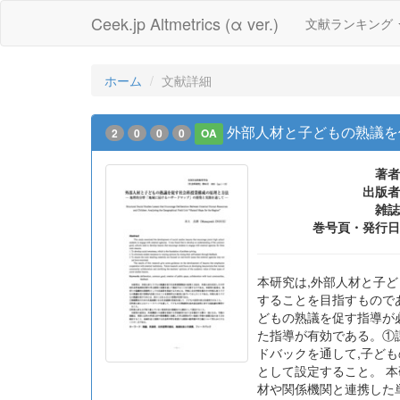
Ceek.jp Altmetrics (α ver.)
文献ランキング
ホーム
文献詳細
外部人材と子どもの熟議を
2
0
0
0
OA
著者
出版者
雑誌
巻号頁・発行日
本研究は,外部人材と子
することを目指すもので
どもの熟議を促す指導が
た指導が有効である。①
ドバックを通して,子ど
として設定すること。 
材や関係機関と連携した