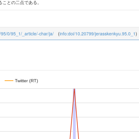
ることの二点である。
/95/0/95_1/_article/-char/ja/
(
info:doi/10.20799/jerasskenkyu.95.0_1
)
Twitter (RT)