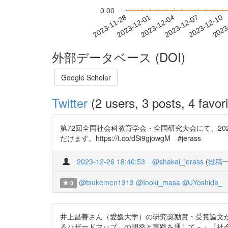
0.00
2023-12-04
2023-12-07
2023-12-10
2023
2023-11-28
2023-12-01
外部データベース (DOI)
Google Scholar
Twitter
(2 users, 3 posts, 4 favori
第72回全国社会科教育学会・全国研究大会にて、2
だけます。https://t.co/dSi9gjowgM #jerass
2023-12-26 18:40:53
@shakai_jerass
(
投稿
@tsukemen1313
@Inoki_masa
@JYoshida_
3
井上昌善さん（愛媛大学）の研究奨励賞・受賞論文が
るハザードマップ」の開発と実践を通して－」『社会科研究』第95号，p