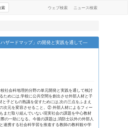
検索
ウェブ検索
ニュース検索
るハザードマップ」の開発と実践を通して―
学校社会科地理的分野の単元開発と実践を通して検討
るためには,学校に公共空間を創出させ外部人材と子
材と子どもの熟議を促すためには,次の三点をふまえ
の次元を変容させること。② 外部人材によるフィー
材もまだ取り組んでいない現実社会の課題を中心教材
る際の一助になる。今後の課題は,消防士以外の外部人
会と連携する社会科学習を推進する教師の教科観や学