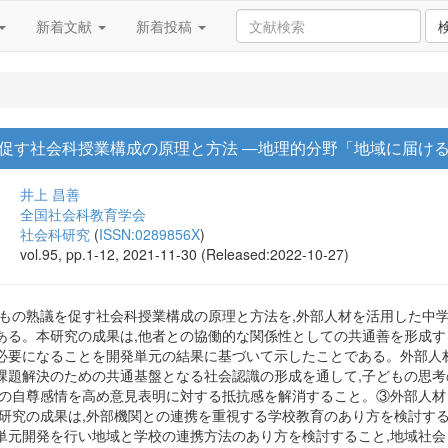
新着文献
新着投稿
促す社会科授業構成の原理と方法 ―地理的分野「地域に届け
井上 昌善
全国社会科教育学会
社会科研究
(
ISSN:0289856X
)
vol.95, pp.1-12, 2021-11-30 (Released:2022-10-27)
どもの熟議を促す社会科授業構成の原理と方法を,外部人材を活用した中
ある。本研究の成果は,他者との協働的な関係性としての共通善を形成す
必要になることを開発単元の結果に基づいて示したことである。外部人
課題解決のための共通基盤となる社会認識の形成を通して,子どもの思考
もの自尊感情を高め意見表明に対する抵抗感を解消すること。③外部人
本研究の成果は,外部機関との連携を重視する学校教育のあり方を検討す
単元開発を行い地域と学校の連携方法のあり方を検討すること,地域社