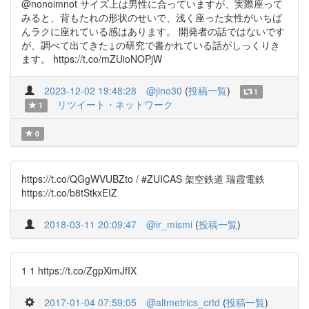
@nonoimnot サイズ上は男性に合っていますが、実際座って
みると、背もたれの形状のせいで、浅く座った女性がいちば
んラクに座れている感はあります。 開発者の話ではないです
が、調べて出てきた↓の研究で書かれている話がしっくりき
ます。 https://t.co/mZUioNOPjW
2023-12-02 19:48:28
@jino30
(
投稿一覧
)
1
リツイート・ネットワーク
1
0
https://t.co/QGgWVUBZto / #ZUICAS 架空鉄道 瑞霞電鉄
https://t.co/b8tStkxEIZ
2018-03-11 20:09:47
@ir_mismi
(
投稿一覧
)
1 1 https://t.co/ZgpXimJfIX
2017-01-04 07:59:05
@altmetrics_crtd
(
投稿一覧
)