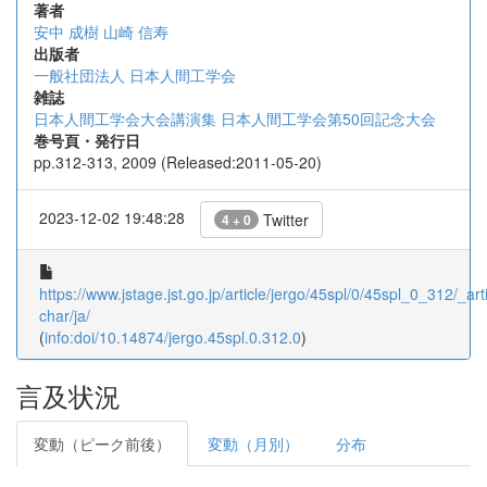
著者
安中 成樹
山崎 信寿
出版者
一般社団法人 日本人間工学会
雑誌
日本人間工学会大会講演集 日本人間工学会第50回記念大会
巻号頁・発行日
pp.312-313, 2009 (Released:2011-05-20)
2023-12-02 19:48:28
Twitter
4 + 0
https://www.jstage.jst.go.jp/article/jergo/45spl/0/45spl_0_312/_arti
char/ja/
(
info:doi/10.14874/jergo.45spl.0.312.0
)
言及状況
変動（ピーク前後）
変動（月別）
分布