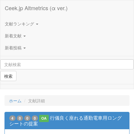
Ceek.jp Altmetrics (α ver.)
文献ランキング
新着文献
新着投稿
検索
ホーム
文献詳細
行儀良く座れる通勤電車用ロング
4
0
0
0
OA
シートの提案